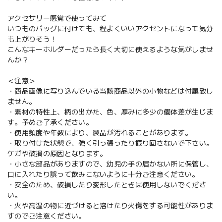
アクセサリー感覚で使ってみて
いつものバッグに付けても、程よくいいアクセントになって気分
も上がりそう！
こんなキーホルダーだったら長く大切に使えるような気がしませ
んか？
＜注意＞
・商品画像に写り込んでいる当該商品以外の小物などは付属致し
ません。
・素材の特性上、柄の出かた、色、厚みに多少の個体差が生じま
す。予めご了承ください。
・使用頻度や年数により、製品が汚れることがあります。
・取り付けた状態で、強く引っ張ったり振り回さないで下さい。
ケガや破損の原因となります。
・小さな部品がありますので、幼児の手の届かない所に保管し、
口に入れたり誤って飲みこないように十分ご注意ください。
・安全のため、破損したり変形したときは使用しないでくださ
い。
・火や高温の物に近づけると溶けたり火傷をする可能性がありま
すのでご注意ください。