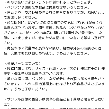
・お取り扱いによりプリントが剥がれることがあります。
・ベンジンや薬剤を本製品に付着させないでください。
・色ムラや、カスレ等が見られる場合がありますが、風合いとし
てお楽しみください。
・商品開封時、UVインクの持つ独特の臭気により気分が悪くな
る場合がございます。開封直後に製品のにおいをかいだりしない
でください。UVインクの臭気に関しては開封後が最も強く、次
第におさまりますが、念のため表面のにおいをかぐ等はお避け下
さい。
・商品本体に異常や不良がない限り、軽微な外装の破損での返
品、交換はお受け致しかねます。予めご了承ください。
〈金属パーツについて〉
・製造時期により、サイズ・色調・メッキ等の仕様に若干の仕様
変更・個体差がある場合がございます。
・細かな擦り傷、バリ残り、ネジ部分に塗装落ちがある場合がご
ざいます。こちらは製造過程上の仕様であり不良品ではございま
せん。予めご了承ください。
・サンプル画像の色合いは実際の商品と若干異なる場合がござい
ます。