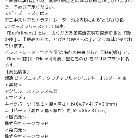
・画像は試作品の為、実際の商品とは異なる場合がございますの
で、予めご了承ください。
＜ビィズニィズとは＞
アニ中ストアとイラストレーター池之内Bによる“とびきり良
い”グッズシリーズとして誕生。
『Bee's Knees』とは、古くからある英語表現で直訳すると『蜂
の膝』。『最高のもの、とびきり良いもの』という意味で使われ
ています。
イラストレーター池之内“B”の名前の由来である『Bee(蜂)』と、
『Knees(膝)』『Needs(需要、望むもの)』をかけたブランド名
です。
【商品情報】
銀魂 ビィズニィズ デタッチャブルアクリルキーホルダー 神楽
＜素材＞
アクリル、ステンレスなど
＜サイズ＞
キャラパーツ〈高さ × 幅 × 厚さ〉約 84.7 × 41.7 × 3 (mm)
ロゴパーツ〈高さ × 幅 × 厚さ〉 約 52 × 35 × 3 (mm)
＜販売元＞
株式会社マークウッド
＜発売元＞
株式会社マークウッド