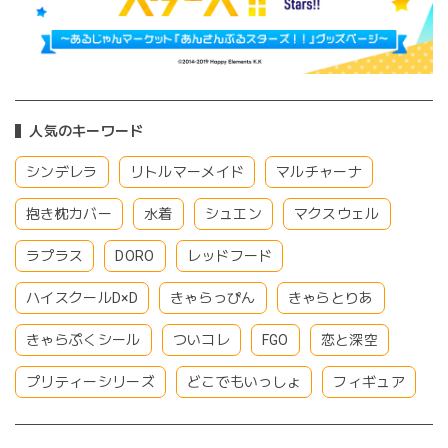
人気のキーワード
シンデレラ
リトルマーメイド
マルチャーナ
抱き枕カバー
水着
シュエン
マクスウェル
ラプラス
DORO
レッドフード
ハイスクールD×D
きゃらっぴん
きゃらとりあ
きゃらぷくシール
ついコレ
FGO
恋と深空
プリティーシリーズ
どこでもいっしょ
フィギュア