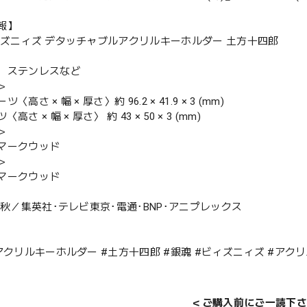
報】
ィズニィズ デタッチャブルアクリルキーホルダー 土方十四郎
、ステンレスなど
＞
〈高さ × 幅 × 厚さ〉約 96.2 × 41.9 × 3 (mm)
高さ × 幅 × 厚さ〉 約 43 × 50 × 3 (mm)
＞
マークウッド
＞
マークウッド
英秋／集英社･テレビ東京･電通･BNP･アニプレックス
#アクリルキーホルダー #土方十四郎 #銀魂 #ビィズニィズ #アク
＜ご購入前にご一読下さ