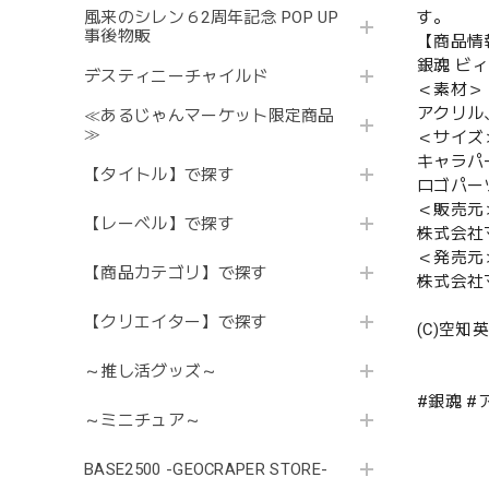
す。
風来のシレン６2周年記念 POP UP
事後物販
【商品情
銀魂 ビ
デスティニーチャイルド
＜素材＞
アクリル
≪あるじゃんマーケット限定商品
≫
＜サイズ
キャラパーツ
【タイトル】で探す
ロゴパーツ〈
＜販売元
【レーベル】で探す
株式会社
＜発売元
【商品カテゴリ】で探す
株式会社
【クリエイター】で探す
(C)空知
～推し活グッズ～
#銀魂 
～ミニチュア～
BASE2500 -GEOCRAPER STORE-