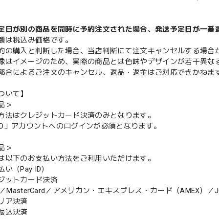
定日が別の商品を同時に予約注文された場合、発送予定日が一番
額は税込み価格です。
的の購入と判断した場合、当店判断にて注文キャンセルする場合
像はイメージのため、実際の商品とは色味やデザインが若干異な
都合によるご注文のキャンセル、返品・返金はご対応できかねま
ついて】
品＞
方法はクレジットカード決済のみとなります。
y ID」アカウントへのログインが必須となります。
品＞
は以下のお支払い方法をご利用いただけます。
（Pay ID）
ジットカード決済
MasterCard／アメリカン・エキスプレス・カード（AMEX）／J
リア決済
振込決済