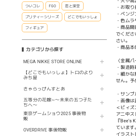
・火や高
ついコレ
FGO
恋と深空
・お取り
・ベンジ
プリティーシリーズ
どこでもいっしょ
・色ムラ
・商品開
フィギュア
でくださ
さい。
・商品本
カテゴリから探す
〈金属パ
MEGA NIKKE STORE ONLINE
・製造時
【どこでもいっしょ】トロのより
・細かな
みち屋
せん。予
きゃらっぴんすとあ
・サンプ
五等分の花嫁∽〜未来の五つ子た
・画像は
ちへ〜
＜ビィズ
東京ゲームショウ2025 事後物
アニ中ス
販
『Bee
ています
OVERDRIVE 事後物販
イラストレ