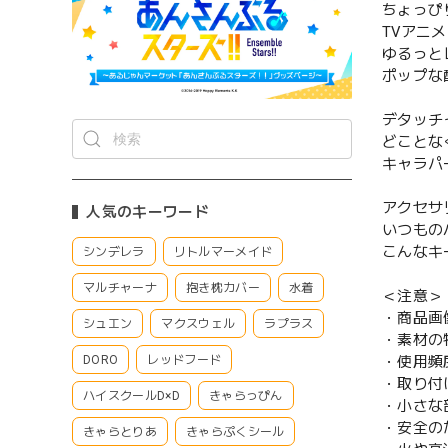
ちょっぴ
TVアニ
ゆるっと
ポップな
デタッチ
どことな
キャラパ
アクセサ
人気のキーワード
いつもの
こんなキ
シンデレラ
リトルマーメイド
マルチャーナ
抱き枕カバー
水着
＜注意＞
・商品画
シュエン
マクスウェル
ラプラス
・素材の
・使用頻
DORO
レッドフード
・取り付
ハイスクールD×D
きゃらっぴん
・小さな
・安全の
きゃらとりあ
きゃらぷくシール