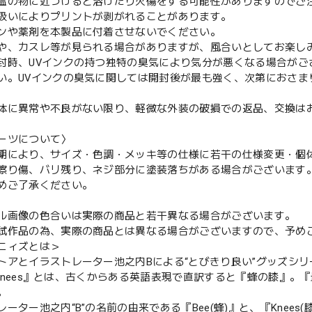
温の物に近づけると溶けたり火傷をする可能性がありますのでご
扱いによりプリントが剥がれることがあります。
ンや薬剤を本製品に付着させないでください。
や、カスレ等が見られる場合がありますが、風合いとしてお楽し
封時、UVインクの持つ独特の臭気により気分が悪くなる場合がご
い。UVインクの臭気に関しては開封後が最も強く、次第におさま
体に異常や不良がない限り、軽微な外装の破損での返品、交換は
ーツについて〉
期により、サイズ・色調・メッキ等の仕様に若干の仕様変更・個
擦り傷、バリ残り、ネジ部分に塗装落ちがある場合がございます
めご了承ください。
ル画像の色合いは実際の商品と若干異なる場合がございます。
試作品の為、実際の商品とは異なる場合がございますので、予め
ニィズとは＞
トアとイラストレーター池之内Bによる“とびきり良い”グッズシ
's Knees』とは、古くからある英語表現で直訳すると『蜂の膝
。
ーター池之内“B”の名前の由来である『Bee(蜂)』と、『Knees(