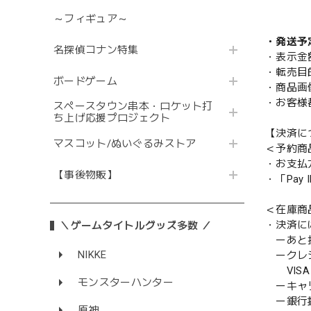
～フィギュア～
・発送予
名探偵コナン特集
・表示金
・転売目
ボードゲーム
・商品画
・お客様
スペースタウン串本・ロケット打
ち上げ応援プロジェクト
【決済に
マスコット/ぬいぐるみストア
＜予約商
・お支払
【事後物販】
・「Pa
＜在庫商
・決済に
＼ゲームタイトルグッズ多数 ／
ーあと払い
NIKKE
ークレ
VISA／
モンスターハンター
ーキャ
ー銀行
原神