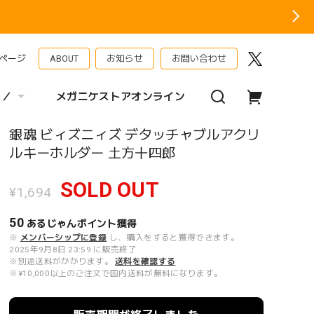
ページ
ABOUT
お知らせ
お問い合わせ
 ／
メガニケストアオンライン
銀魂 ビィズニィズ デタッチャブルアクリ
ルキーホルダー 土方十四郎
SOLD OUT
¥1,694
50
あるじゃんポイント
獲得
※
メンバーシップに登録
し、購入をすると獲得できます。
2025年9月8日 23:59 に販売終了
※別途送料がかかります。
送料を確認する
※¥10,000以上のご注文で国内送料が無料になります。