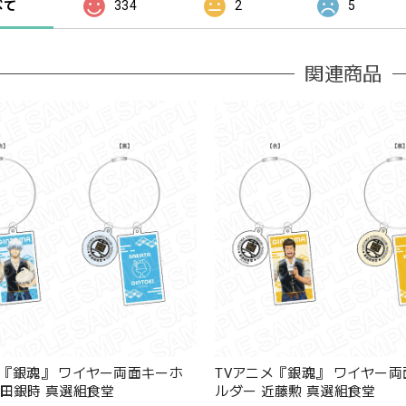
べて
334
2
5
関連商品
メ『銀魂』 ワイヤー両面キーホ
TVアニメ『銀魂』 ワイヤー
坂田銀時 真選組食堂
ルダー 近藤勲 真選組食堂