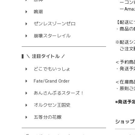
ーコンビニ
ーAmazo
鳴潮
【配送に
ゼンレスゾーンゼロ
・商品の
崩壊スターレイル
※配送シ
ご注文時
＼ 注目タイトル ／
＜予約商
・発送予
どこでもいっしょ
Fate/Grand Order
＜在庫商
・原則ご
あんさんぶるスターズ！
※発送予
オルクセン王国史
五等分の花嫁
ショップ