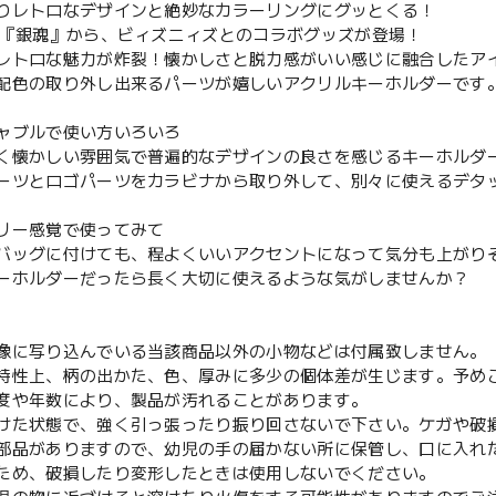
りレトロなデザインと絶妙なカラーリングにグッとくる！
メ『銀魂』から、ビィズニィズとのコラボグッズが登場！
レトロな魅力が炸裂！懐かしさと脱力感がいい感じに融合したア
配色の取り外し出来るパーツが嬉しいアクリルキーホルダーです
ャブルで使い方いろいろ
く懐かしい雰囲気で普遍的なデザインの良さを感じるキーホルダ
ーツとロゴパーツをカラビナから取り外して、別々に使えるデタ
リー感覚で使ってみて
バッグに付けても、程よくいいアクセントになって気分も上がり
ーホルダーだったら長く大切に使えるような気がしませんか？
像に写り込んでいる当該商品以外の小物などは付属致しません。
特性上、柄の出かた、色、厚みに多少の個体差が生じます。予め
度や年数により、製品が汚れることがあります。
けた状態で、強く引っ張ったり振り回さないで下さい。ケガや破
部品がありますので、幼児の手の届かない所に保管し、口に入れ
ため、破損したり変形したときは使用しないでください。