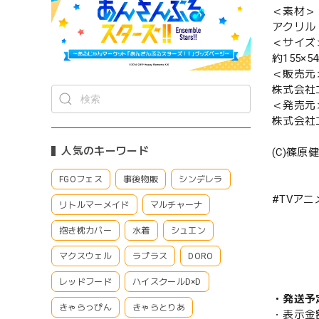
＜素材＞
アクリル
＜サイズ
約155×5
＜販売元
株式会社
＜発売元
株式会社
人気のキーワード
(C)篠
FGOフェス
事後物販
シンデレラ
#TVア
リトルマーメイド
マルチャーナ
抱き枕カバー
水着
シュエン
マクスウェル
ラプラス
DORO
レッドフード
ハイスクールD×D
・発送予
きゃらっぴん
きゃらとりあ
・表示金