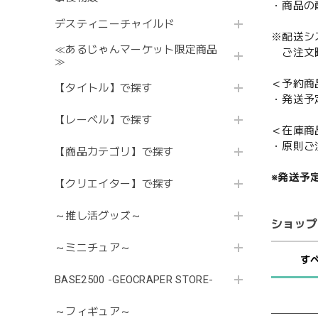
・商品の
デスティニーチャイルド
※配送シ
≪あるじゃんマーケット限定商品
ご注文時
≫
＜予約商
【タイトル】で探す
・発送予
【レーベル】で探す
＜在庫商
・原則ご
【商品カテゴリ】で探す
※発送予
【クリエイター】で探す
～推し活グッズ～
ショップ
～ミニチュア～
す
BASE2500 -GEOCRAPER STORE-
～フィギュア～