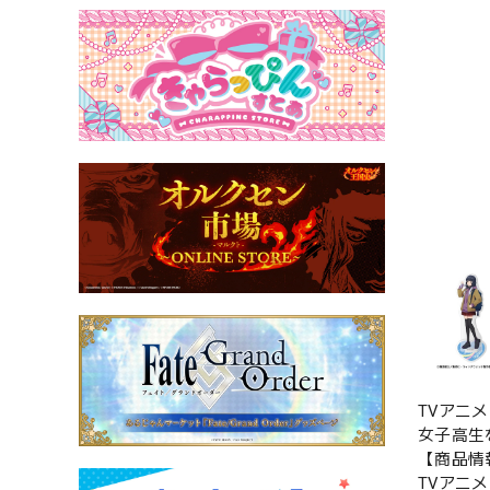
TVアニ
女子高生
【商品情
TVアニ