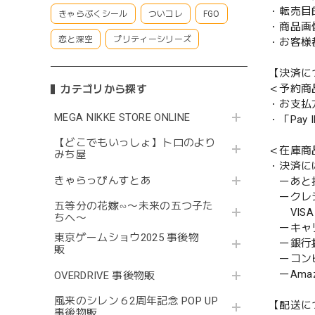
・転売目
きゃらぷくシール
ついコレ
FGO
・商品画
恋と深空
プリティーシリーズ
・お客様
【決済に
＜予約商
カテゴリから探す
・お支払
MEGA NIKKE STORE ONLINE
・「Pa
【どこでもいっしょ】トロのより
＜在庫商
みち屋
・決済に
きゃらっぴんすとあ
ーあと払い
ークレ
五等分の花嫁∽〜未来の五つ子た
VISA／
ちへ〜
ーキャ
東京ゲームショウ2025 事後物
ー銀行
販
ーコンビニ
ーAmazo
OVERDRIVE 事後物販
風来のシレン６2周年記念 POP UP
【配送に
事後物販