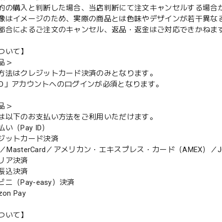
的の購入と判断した場合、当店判断にて注文キャンセルする場合
像はイメージのため、実際の商品とは色味やデザインが若干異な
都合によるご注文のキャンセル、返品・返金はご対応できかねま
ついて】
品＞
方法はクレジットカード決済のみとなります。
y ID」アカウントへのログインが必須となります。
品＞
は以下のお支払い方法をご利用いただけます。
（Pay ID）
ジットカード決済
MasterCard／アメリカン・エキスプレス・カード（AMEX）／J
リア決済
振込決済
（Pay-easy）決済
n Pay
ついて】