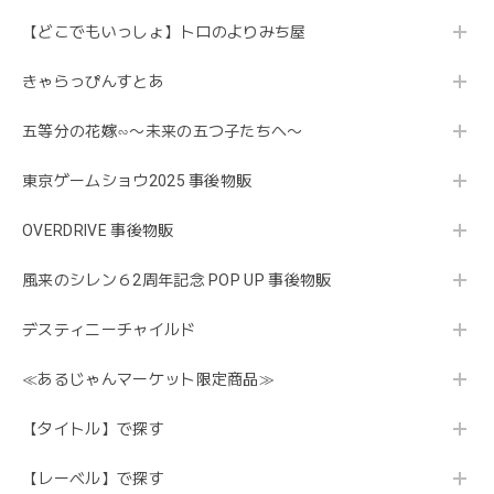
【どこでもいっしょ】トロのよりみち屋
きゃらっぴんすとあ
五等分の花嫁∽〜未来の五つ子たちへ〜
東京ゲームショウ2025 事後物販
OVERDRIVE 事後物販
風来のシレン６2周年記念 POP UP 事後物販
デスティニーチャイルド
≪あるじゃんマーケット限定商品≫
【タイトル】で探す
【レーベル】で探す