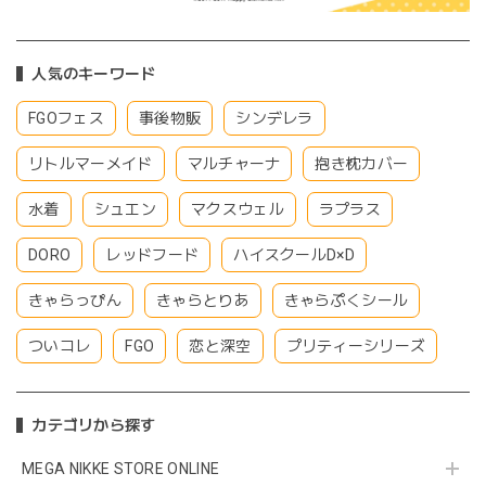
人気のキーワード
FGOフェス
事後物販
シンデレラ
リトルマーメイド
マルチャーナ
抱き枕カバー
水着
シュエン
マクスウェル
ラプラス
DORO
レッドフード
ハイスクールD×D
きゃらっぴん
きゃらとりあ
きゃらぷくシール
ついコレ
FGO
恋と深空
プリティーシリーズ
カテゴリから探す
MEGA NIKKE STORE ONLINE