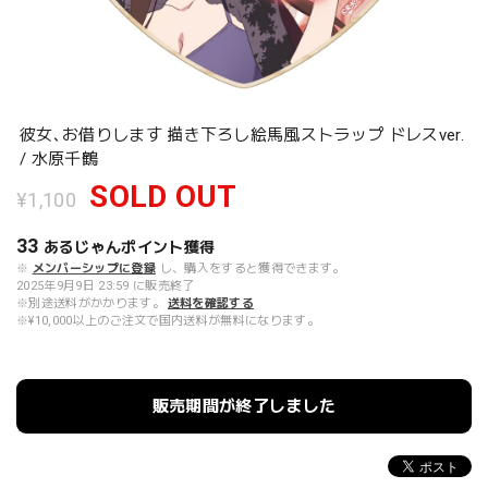
彼女､お借りします 描き下ろし絵馬風ストラップ ドレスver.
/ 水原千鶴
SOLD OUT
¥1,100
33
あるじゃんポイント
獲得
※
メンバーシップに登録
し、購入をすると獲得できます。
2025年9月9日 23:59 に販売終了
※別途送料がかかります。
送料を確認する
※¥10,000以上のご注文で国内送料が無料になります。
販売期間が終了しました