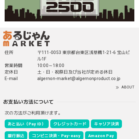
住所
〒111-0053 東京都台東区浅草橋1-21-6 宝山ビ
ル1F
営業時間
10:00～18:00
定休日
土・日・祝祭日及び当社が定める休日
E-mail
algernon-market@algernonproduct.co.jp
ABOUT
お支払い方法について
次の方法がご利用頂けます。
あと払い（Pay ID）
クレジットカード
キャリア決済
銀行振込
コンビニ決済・Pay-easy
Amazon Pay