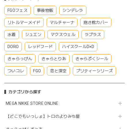
FGOフェス
事後物販
シンデレラ
リトルマーメイド
マルチャーナ
抱き枕カバー
水着
シュエン
マクスウェル
ラプラス
DORO
レッドフード
ハイスクールD×D
きゃらっぴん
きゃらとりあ
きゃらぷくシール
ついコレ
FGO
恋と深空
プリティーシリーズ
カテゴリから探す
MEGA NIKKE STORE ONLINE
【どこでもいっしょ】トロのよりみち屋