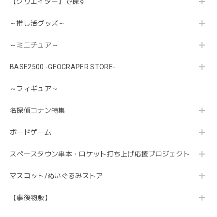
【クリエイター】で探す
～推し活グッズ～
～ミニチュア～
BASE2500 -GEOCRAPER STORE-
～フィギュア～
名探偵コナン特集
ボードゲーム
スペースタウン串本・ロケット打ち上げ応援プロジェクト
マスコット/ぬいぐるみストア
【事後物販】