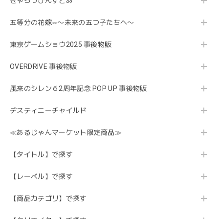
きゃらっぴんすとあ
五等分の花嫁∽〜未来の五つ子たちへ〜
東京ゲームショウ2025 事後物販
OVERDRIVE 事後物販
風来のシレン６2周年記念 POP UP 事後物販
デスティニーチャイルド
≪あるじゃんマーケット限定商品≫
【タイトル】で探す
【レーベル】で探す
【商品カテゴリ】で探す