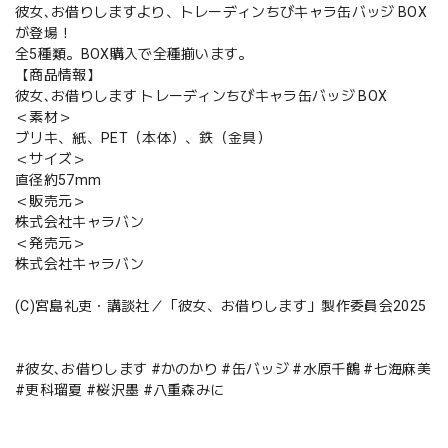
彼女､お借りしますより、トレーディンちびキャラ缶バッジ BOX
が登場！
全5種類。BOX購入で全種揃います。
【商品情報】
彼女､お借りします トレーディンちびキャラ缶バッジ BOX
＜素材＞
ブリキ、紙、PET（本体）、鉄（金具）
＜サイズ＞
直径約57mm
＜販売元＞
株式会社キャラバン
＜発売元＞
株式会社キャラバン
(C)宮島礼吏・講談社／「彼女、お借りします」製作委員会2025
#彼女､お借りします #かのかり #缶バッジ #水原千鶴 #七海麻美
#更科瑠夏 #桜沢墨 #八重森みに