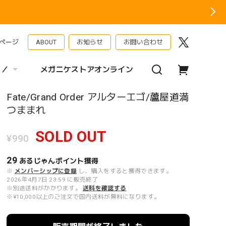
ページ
ABOUT
お知らせ
お問い合わせ
 ／
メガニケストアオンライン
Fate/Grand Order アルターエゴ/蘆屋道満
つままれ
SOLD OUT
¥990
29
あるじゃんポイント
獲得
※
メンバーシップに登録
し、購入をすると獲得できます。
2026年4月7日 23:59 に販売終了
※別途送料がかかります。
送料を確認する
※¥10,000以上のご注文で国内送料が無料になります。