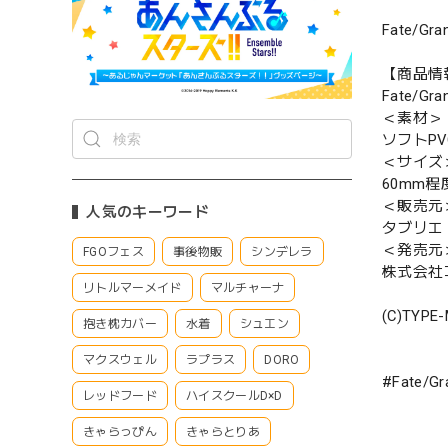
Fate/
【商品情
Fate/G
＜素材＞
ソフトP
＜サイズ
60mm程
＜販売元
人気のキーワード
タブリエ
＜発売元
FGOフェス
事後物販
シンデレラ
株式会社
リトルマーメイド
マルチャーナ
(C)TYPE
抱き枕カバー
水着
シュエン
マクスウェル
ラプラス
DORO
#Fate
レッドフード
ハイスクールD×D
きゃらっぴん
きゃらとりあ