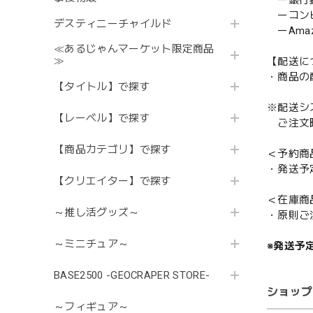
ー銀行
ーコンビニ
デスティニーチャイルド
ーAmazo
≪あるじゃんマーケット限定商品
≫
【配送に
・商品の
【タイトル】で探す
※配送シ
【レーベル】で探す
ご注文時
【商品カテゴリ】で探す
＜予約商
・発送予
【クリエイター】で探す
＜在庫商
～推し活グッズ～
・原則ご
～ミニチュア～
※発送予
BASE2500 -GEOCRAPER STORE-
ショップ
～フィギュア～