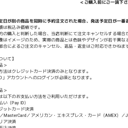
＜ご購入前にご一読下さ
定日が別の商品を同時に予約注文された場合、発送予定日が一番
額は税込み価格です。
的の購入と判断した場合、当店判断にて注文キャンセルする場合
像はイメージのため、実際の商品とは色味やデザインが若干異な
都合によるご注文のキャンセル、返品・返金はご対応できかねま
ついて】
品＞
方法はクレジットカード決済のみとなります。
y ID」アカウントへのログインが必須となります。
品＞
は以下のお支払い方法をご利用いただけます。
（Pay ID）
ジットカード決済
MasterCard／アメリカン・エキスプレス・カード（AMEX）／J
リア決済