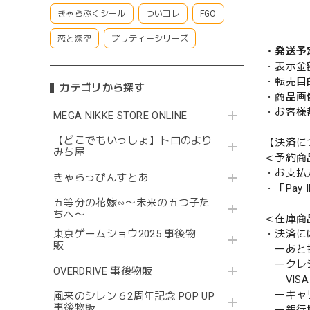
きゃらぷくシール
ついコレ
FGO
恋と深空
プリティーシリーズ
・発送予
・表示金
・転売目
カテゴリから探す
・商品画
・お客様
MEGA NIKKE STORE ONLINE
【どこでもいっしょ】トロのより
【決済に
みち屋
＜予約商
・お支払
きゃらっぴんすとあ
・「Pa
五等分の花嫁∽〜未来の五つ子た
ちへ〜
＜在庫商
・決済に
東京ゲームショウ2025 事後物
販
ーあと払い
ークレ
OVERDRIVE 事後物販
VISA／
ーキャ
風来のシレン６2周年記念 POP UP
事後物販