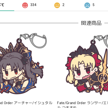
べて
334
2
5
関連商品
rand Order アーチャー/イシュタル
Fate/Grand Order ランサ
ル つままれ