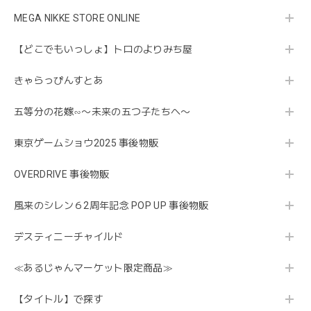
MEGA NIKKE STORE ONLINE
【どこでもいっしょ】トロのよりみち屋
きゃらっぴんすとあ
五等分の花嫁∽〜未来の五つ子たちへ〜
東京ゲームショウ2025 事後物販
OVERDRIVE 事後物販
風来のシレン６2周年記念 POP UP 事後物販
デスティニーチャイルド
≪あるじゃんマーケット限定商品≫
【タイトル】で探す