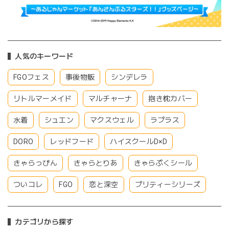
人気のキーワード
FGOフェス
事後物販
シンデレラ
リトルマーメイド
マルチャーナ
抱き枕カバー
水着
シュエン
マクスウェル
ラプラス
DORO
レッドフード
ハイスクールD×D
きゃらっぴん
きゃらとりあ
きゃらぷくシール
ついコレ
FGO
恋と深空
プリティーシリーズ
カテゴリから探す