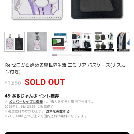
Re:ゼロから始める異世界生活 エミリア パスケース(ナスカ
ン付き)
SOLD OUT
¥1,650
49
あるじゃんポイント
獲得
※
メンバーシップに登録
し、購入をすると獲得できます。
2025年9月9日 23:59 に販売終了
※別途送料がかかります。
送料を確認する
※¥10,000以上のご注文で国内送料が無料になります。