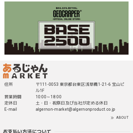
住所
〒111-0053 東京都台東区浅草橋1-21-6 宝山ビ
ル1F
営業時間
10:00～18:00
定休日
土・日・祝祭日及び当社が定める休日
E-mail
algernon-market@algernonproduct.co.jp
ABOUT
お支払い方法について