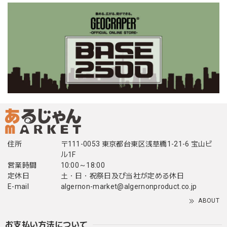
住所
〒111-0053 東京都台東区浅草橋1-21-6 宝山ビ
ル1F
営業時間
10:00～18:00
定休日
土・日・祝祭日及び当社が定める休日
E-mail
algernon-market@algernonproduct.co.jp
ABOUT
お支払い方法について