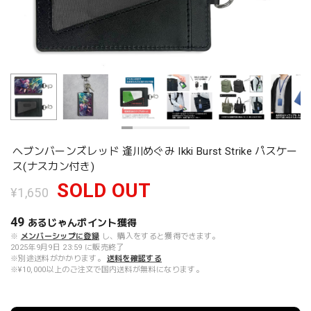
ヘブンバーンズレッド 逢川めぐみ Ikki Burst Strike パスケー
ス(ナスカン付き)
SOLD OUT
¥1,650
49
あるじゃんポイント
獲得
※
メンバーシップに登録
し、購入をすると獲得できます。
2025年9月9日 23:59 に販売終了
※別途送料がかかります。
送料を確認する
※¥10,000以上のご注文で国内送料が無料になります。