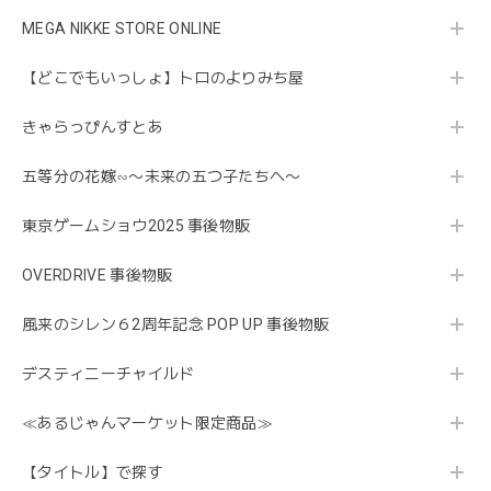
MEGA NIKKE STORE ONLINE
【どこでもいっしょ】トロのよりみち屋
きゃらっぴんすとあ
五等分の花嫁∽〜未来の五つ子たちへ〜
東京ゲームショウ2025 事後物販
OVERDRIVE 事後物販
風来のシレン６2周年記念 POP UP 事後物販
デスティニーチャイルド
≪あるじゃんマーケット限定商品≫
【タイトル】で探す