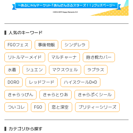
人気のキーワード
FGOフェス
事後物販
シンデレラ
リトルマーメイド
マルチャーナ
抱き枕カバー
水着
シュエン
マクスウェル
ラプラス
DORO
レッドフード
ハイスクールD×D
きゃらっぴん
きゃらとりあ
きゃらぷくシール
ついコレ
FGO
恋と深空
プリティーシリーズ
カテゴリから探す