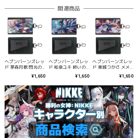
関連商品
ヘブンバーンズレッ
ヘブンバーンズレッ
ヘブンバーンズレッ
ド 茅森月歌 閃光の
ド 和泉ユキ 終いの
ド 東城つかさ メメ
サーキットバースト
Spitfire パスケース
ント･モリの美少女
¥1,650
¥1,650
¥1,650
パスケース(ナスカ
(ナスカン付き)
パスケース(ナスカ
ン付き)
ン付き)