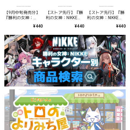
【9月中旬発売分】
【ストア先行】『勝
【ストア先行】『勝
『勝利の女神：
利の女神：NIKKE』
利の女神：NIKKE』
NIKKE』 クリアファ
クリアファイル
クリアファイル
¥440
¥440
¥440
イル シンデレラ：ク
BOOM！THE
BOOM！THE
リスタルウェーブ
GHOST！ドロシー
GHOST！エレグ
＆ラピ