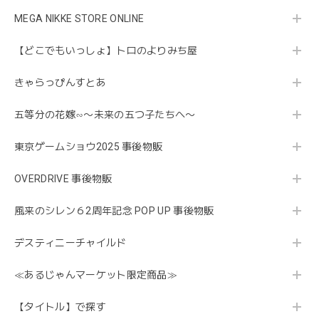
MEGA NIKKE STORE ONLINE
【どこでもいっしょ】トロのよりみち屋
きゃらっぴんすとあ
五等分の花嫁∽〜未来の五つ子たちへ〜
東京ゲームショウ2025 事後物販
OVERDRIVE 事後物販
風来のシレン６2周年記念 POP UP 事後物販
デスティニーチャイルド
≪あるじゃんマーケット限定商品≫
【タイトル】で探す