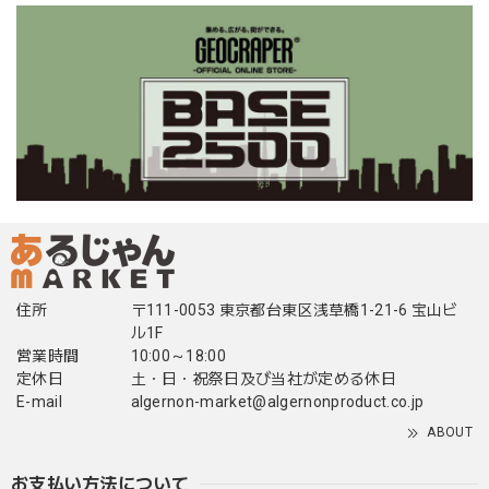
住所
〒111-0053 東京都台東区浅草橋1-21-6 宝山ビ
ル1F
営業時間
10:00～18:00
定休日
土・日・祝祭日及び当社が定める休日
E-mail
algernon-market@algernonproduct.co.jp
ABOUT
お支払い方法について