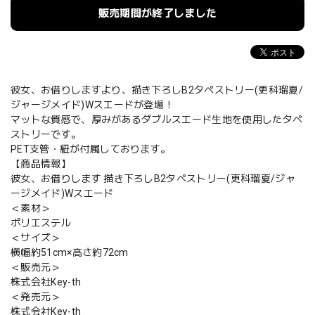
販売期間が終了しました
彼女、お借りしますより、描き下ろしB2タペストリー(更科瑠夏/
ジャージメイド)Wスエードが登場！
マットな質感で、厚みがあるダブルスエード生地を使用したタペ
ストリーです。
PET支管・紐が付属しております。
【商品情報】
彼女、お借りします 描き下ろしB2タペストリー(更科瑠夏/ジャ
ージメイド)Wスエード
＜素材＞
ポリエステル
＜サイズ＞
横幅約51cm×高さ約72cm
＜販売元＞
株式会社Key-th
＜発売元＞
株式会社Key-th