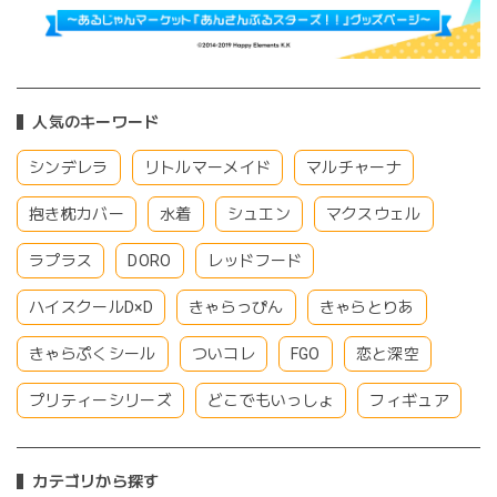
人気のキーワード
シンデレラ
リトルマーメイド
マルチャーナ
抱き枕カバー
水着
シュエン
マクスウェル
ラプラス
DORO
レッドフード
ハイスクールD×D
きゃらっぴん
きゃらとりあ
きゃらぷくシール
ついコレ
FGO
恋と深空
プリティーシリーズ
どこでもいっしょ
フィギュア
カテゴリから探す