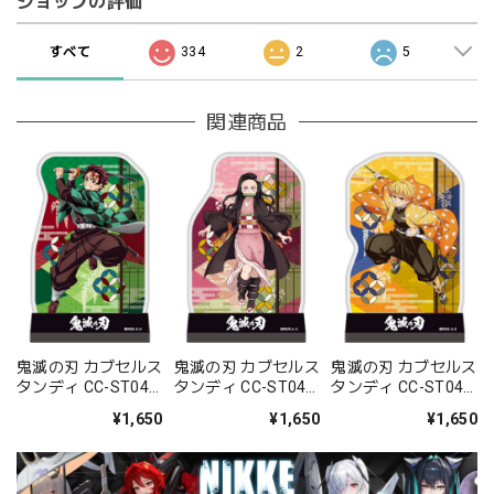
ショップの評価
すべて
334
2
5
関連商品
鬼滅の刃 カブセルス
鬼滅の刃 カブセルス
鬼滅の刃 カブセルス
タンディ CC-ST041
タンディ CC-ST042
タンディ CC-ST043
竈門炭治郎
竈門?豆子
我妻善一
¥1,650
¥1,650
¥1,650