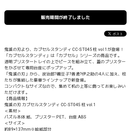
販売期間が終了しました
鬼滅の刃より、カブセルスタンディ CC-ST045 柱 vol.1が登場！
「カブセルスタンディ」は「カブセル」シリーズの商品です。
透明ブリスタートレイの上でピースを組み立て、蓋のブリスター
をかぶせて専用台座にポップアップ。
「鬼滅の刃」から、炭治郎?禰豆子?善逸?伊之助の4人に加え、柱
たちが集結した豪華ラインナップで新登場。
コンパクトなサイズなので、集めて机の上等に飾ってお楽しみい
ただけます。
【商品情報】
鬼滅の刃 カブセルスタンディ CC-ST045 柱 vol.1
＜素材＞
パズル本体:紙、ブリスター:PET、台座:ABS
＜サイズ＞
約89×137mm※絵紙部分