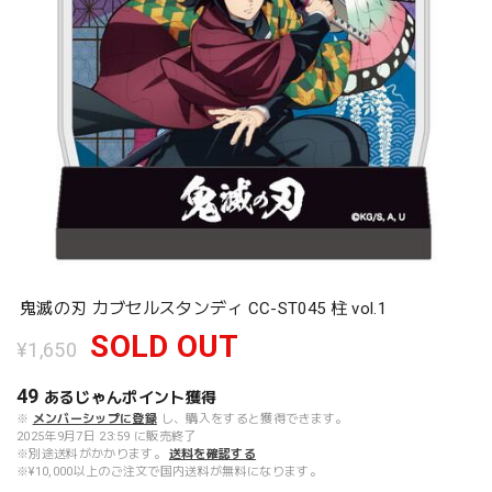
鬼滅の刃 カブセルスタンディ CC-ST045 柱 vol.1
SOLD OUT
¥1,650
49
あるじゃんポイント
獲得
※
メンバーシップに登録
し、購入をすると獲得できます。
2025年9月7日 23:59 に販売終了
※別途送料がかかります。
送料を確認する
※¥10,000以上のご注文で国内送料が無料になります。