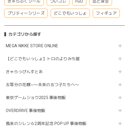
きゃらぷくシール
ついコレ
FGO
恋と深空
プリティーシリーズ
どこでもいっしょ
フィギュア
カテゴリから探す
MEGA NIKKE STORE ONLINE
【どこでもいっしょ】トロのよりみち屋
きゃらっぴんすとあ
五等分の花嫁∽〜未来の五つ子たちへ〜
東京ゲームショウ2025 事後物販
OVERDRIVE 事後物販
風来のシレン６2周年記念 POP UP 事後物販