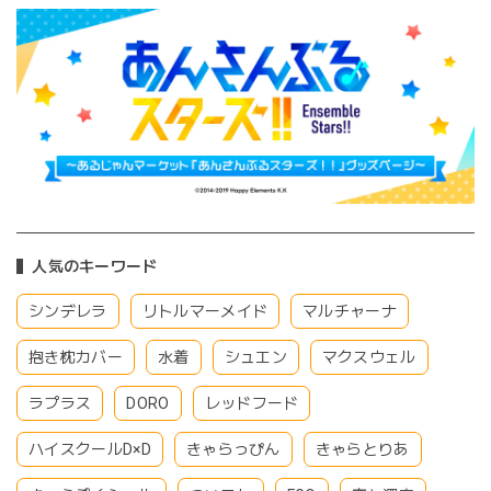
人気のキーワード
シンデレラ
リトルマーメイド
マルチャーナ
抱き枕カバー
水着
シュエン
マクスウェル
ラプラス
DORO
レッドフード
ハイスクールD×D
きゃらっぴん
きゃらとりあ