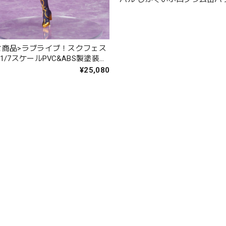
ション μ's 不思議の国ver. BO
せ商品>ラブライブ！スクフェス
1/7スケールPVC&ABS製塗装済
¥25,080