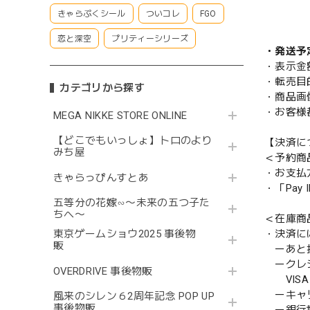
きゃらぷくシール
ついコレ
FGO
恋と深空
プリティーシリーズ
・発送予
・表示金
・転売目
カテゴリから探す
・商品画
・お客様
MEGA NIKKE STORE ONLINE
【どこでもいっしょ】トロのより
【決済に
みち屋
＜予約商
・お支払
きゃらっぴんすとあ
・「Pa
五等分の花嫁∽〜未来の五つ子た
ちへ〜
＜在庫商
・決済に
東京ゲームショウ2025 事後物
販
ーあと払い
ークレ
OVERDRIVE 事後物販
VISA／
ーキャ
風来のシレン６2周年記念 POP UP
事後物販