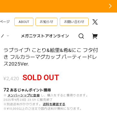
ページ
ABOUT
お知らせ
お問い合わせ
 ／
メガニケストアオンライン
ラブライブ! ことり&絵里&希&にこ フタ付
き フルカラーマグカップ パーティードレ
ス2025Ver.
SOLD OUT
¥2,420
72
あるじゃんポイント
獲得
※
メンバーシップに登録
し、購入をすると獲得できます。
2025年9月23日 23:59 に販売終了
※別途送料がかかります。
送料を確認する
※¥10,000以上のご注文で国内送料が無料になります。