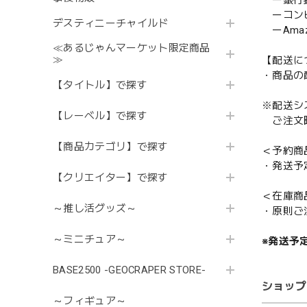
ー銀行
ーコンビニ
デスティニーチャイルド
ーAmazo
≪あるじゃんマーケット限定商品
≫
【配送に
・商品の
【タイトル】で探す
※配送シ
【レーベル】で探す
ご注文時
【商品カテゴリ】で探す
＜予約商
・発送予
【クリエイター】で探す
＜在庫商
～推し活グッズ～
・原則ご
～ミニチュア～
※発送予
BASE2500 -GEOCRAPER STORE-
ショップ
～フィギュア～