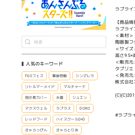
ラブライブ
【商品情
ラブライブ
＜素材＞
陶器製フ
＜サイズ
高さ9.5×
＜販売元
人気のキーワード
タブリエ
＜発売元
FGOフェス
事後物販
シンデレラ
株式会社
リトルマーメイド
マルチャーナ
(C)(C
抱き枕カバー
水着
シュエン
マクスウェル
ラプラス
DORO
#ラブライ
レッドフード
ハイスクールD×D
きゃらっぴん
きゃらとりあ