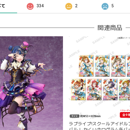
べて
334
2
5
関連商品
ラブライブ!スクールアイドル
バル しかくいホログラム缶バ