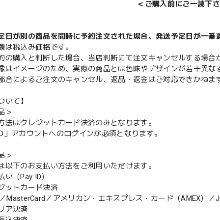
＜ご購入前にご一読下さ
定日が別の商品を同時に予約注文された場合、発送予定日が一番
額は税込み価格です。
的の購入と判断した場合、当店判断にて注文キャンセルする場合
像はイメージのため、実際の商品とは色味やデザインが若干異な
都合によるご注文のキャンセル、返品・返金はご対応できかねま
ついて】
品＞
方法はクレジットカード決済のみとなります。
y ID」アカウントへのログインが必須となります。
品＞
は以下のお支払い方法をご利用いただけます。
（Pay ID）
ジットカード決済
MasterCard／アメリカン・エキスプレス・カード（AMEX）／J
リア決済