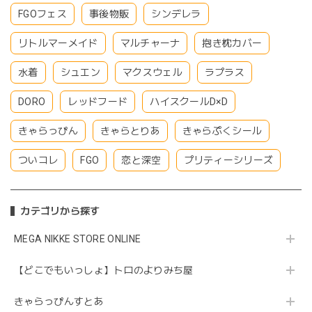
FGOフェス
事後物販
シンデレラ
リトルマーメイド
マルチャーナ
抱き枕カバー
水着
シュエン
マクスウェル
ラプラス
DORO
レッドフード
ハイスクールD×D
きゃらっぴん
きゃらとりあ
きゃらぷくシール
ついコレ
FGO
恋と深空
プリティーシリーズ
カテゴリから探す
MEGA NIKKE STORE ONLINE
【どこでもいっしょ】トロのよりみち屋
きゃらっぴんすとあ