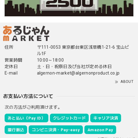
住所
〒111-0053 東京都台東区浅草橋1-21-6 宝山ビ
ル1F
営業時間
10:00～18:00
定休日
土・日・祝祭日及び当社が定める休日
E-mail
algernon-market@algernonproduct.co.jp
ABOUT
お支払い方法について
次の方法がご利用頂けます。
あと払い（Pay ID）
クレジットカード
キャリア決済
銀行振込
コンビニ決済・Pay-easy
Amazon Pay