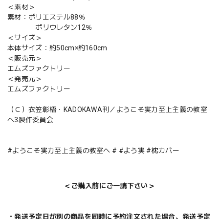
＜素材＞
素材：ポリエステル88％
ポリウレタン12％
＜サイズ＞
本体サイズ：約50cm×約160cm
＜販売元＞
エムズファクトリー
＜発売元＞
エムズファクトリー
（Ｃ）衣笠彰梧・KADOKAWA刊／ようこそ実力至上主義の教室
へ3製作委員会
#ようこそ実力至上主義の教室へ # #よう実 #枕カバー
＜ご購入前にご一読下さい＞
・発送予定日が別の商品を同時に予約注文された場合、発送予定