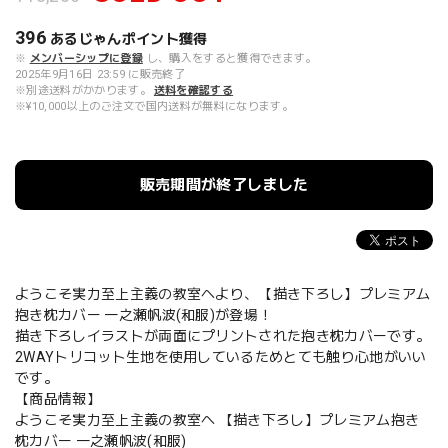
396
あるじゃんポイント
獲得
※
メンバーシップに登録
し、購入をすると獲得できます。
2025年9月16日 23:59 に販売終了
※別途送料がかかります。
送料を確認する
※¥10,000以上のご注文で国内送料が無料になります。
販売期間が終了しました
ようこそ実力至上主義の教室へより、【描き下ろし】プレミアム
抱き枕カバー 一之瀬帆波(和服)が登場！
描き下ろしイラストが両面にプリントされた抱き枕カバーです。
2WAYトリコット生地を使用しているためとても触り心地がいい
です。
【商品情報】
ようこそ実力至上主義の教室へ 【描き下ろし】プレミアム抱き
枕カバー 一之瀬帆波(和服)