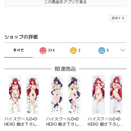
この商品をアプリで見る
通報する
ショップの評価
すべて
334
2
5
関連商品
ハイスクールD×D
ハイスクールD×D
ハイスクールD×D
HERO 描き下ろし抱
HERO 描き下ろし抱
HERO 描き下ろし抱
き枕カバー(リア
き枕カバー(姫島朱
き枕カバー(リア