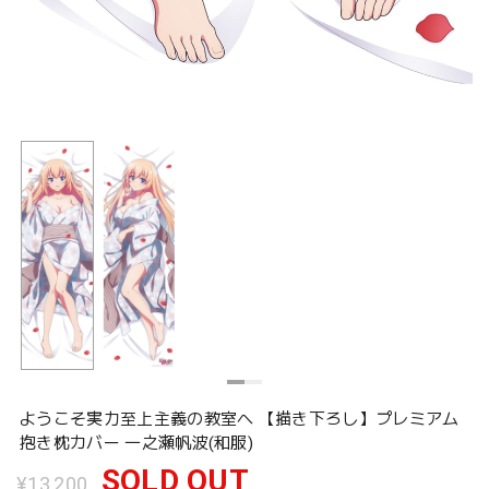
ようこそ実力至上主義の教室へ 【描き下ろし】プレミアム
抱き枕カバー 一之瀬帆波(和服)
SOLD OUT
¥13,200