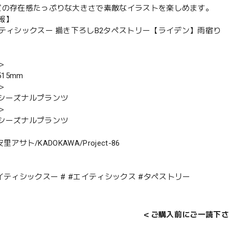
ズの存在感たっぷりな大きさで素敵なイラストを楽しめます。
報】
イティシックスー 描き下ろしB2タペストリー【ライデン】雨宿り
＞
515mm
＞
シーズナルプランツ
＞
シーズナルプランツ
 安里アサト/KADOKAWA/Project-86
エイティシックスー # #エイティシックス #タペストリー
＜ご購入前にご一読下さ