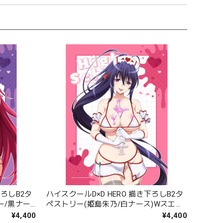
下ろしB2タ
ハイスクールD×D HERO 描き下ろしB2タ
ー/黒ナー
ペストリー(姫島朱乃/白ナース)Wスエー
ド
¥4,400
¥4,400