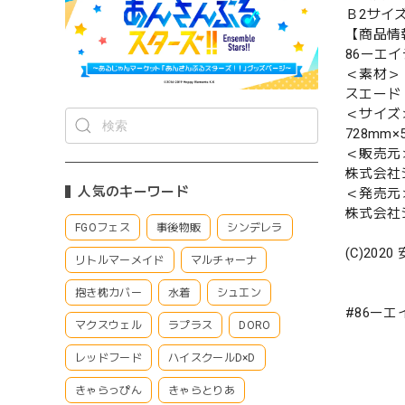
Ｂ2サイ
【商品情
86ーエ
＜素材＞
スエード
＜サイズ
728mm×
＜販売元
株式会社
人気のキーワード
＜発売元
株式会社
FGOフェス
事後物販
シンデレラ
(C)2020
リトルマーメイド
マルチャーナ
抱き枕カバー
水着
シュエン
#86ー
マクスウェル
ラプラス
DORO
レッドフード
ハイスクールD×D
きゃらっぴん
きゃらとりあ