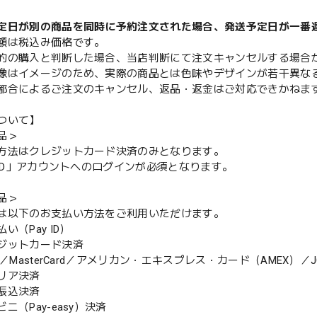
定日が別の商品を同時に予約注文された場合、発送予定日が一番
額は税込み価格です。
的の購入と判断した場合、当店判断にて注文キャンセルする場合
像はイメージのため、実際の商品とは色味やデザインが若干異な
都合によるご注文のキャンセル、返品・返金はご対応できかねま
ついて】
品＞
方法はクレジットカード決済のみとなります。
y ID」アカウントへのログインが必須となります。
品＞
は以下のお支払い方法をご利用いただけます。
（Pay ID）
ジットカード決済
MasterCard／アメリカン・エキスプレス・カード（AMEX）／J
リア決済
振込決済
（Pay-easy）決済