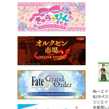
86ーエ
B2タペ
シンエイ
を使用し