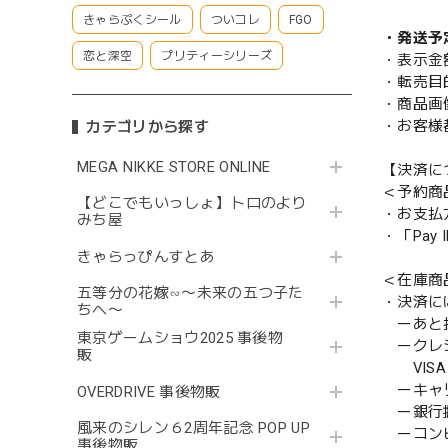
きゃらぷくシール
ついコレ
FGO
・発送予
恋と深空
プリティーシリーズ
・表示金
・転売目
・商品画
・お客様
カテゴリから探す
MEGA NIKKE STORE ONLINE
【決済に
＜予約商
【どこでもいっしょ】トロのより
・お支払
みち屋
・「Pa
きゃらっぴんすとあ
＜在庫商
五等分の花嫁∽〜未来の五つ子た
・決済に
ちへ〜
ーあと払い
東京ゲームショウ2025 事後物
ークレ
販
VISA／
ーキャ
OVERDRIVE 事後物販
ー銀行
風来のシレン６2周年記念 POP UP
ーコンビニ
事後物販