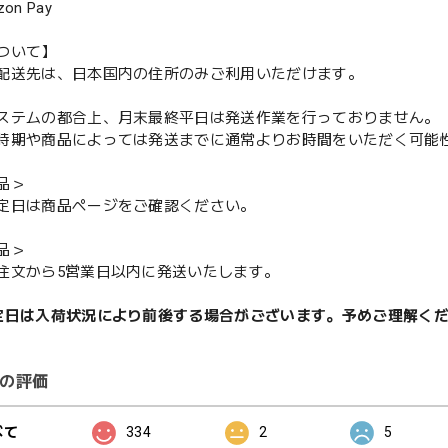
n Pay
ついて】
配送先は、日本国内の住所のみご利用いただけます。
ステムの都合上、月末最終平日は発送作業を行っておりません。
期や商品によっては発送までに通常よりお時間をいただく可能
品＞
定日は商品ページをご確認ください。
品＞
注文から5営業日以内に発送いたします。
定日は入荷状況により前後する場合がございます。予めご理解く
の評価
べて
334
2
5