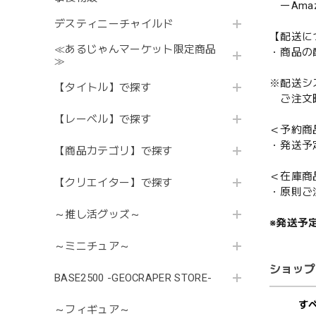
ーAmazo
デスティニーチャイルド
【配送に
≪あるじゃんマーケット限定商品
・商品の
≫
※配送シ
【タイトル】で探す
ご注文時
【レーベル】で探す
＜予約商
・発送予
【商品カテゴリ】で探す
＜在庫商
【クリエイター】で探す
・原則ご
～推し活グッズ～
※発送予
～ミニチュア～
ショップ
BASE2500 -GEOCRAPER STORE-
す
～フィギュア～