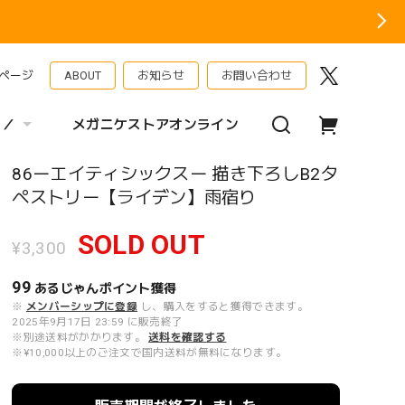
ページ
ABOUT
お知らせ
お問い合わせ
 ／
メガニケストアオンライン
86ーエイティシックスー 描き下ろしB2タ
ペストリー【ライデン】雨宿り
SOLD OUT
¥3,300
99
あるじゃんポイント
獲得
※
メンバーシップに登録
し、購入をすると獲得できます。
2025年9月17日 23:59 に販売終了
※別途送料がかかります。
送料を確認する
※¥10,000以上のご注文で国内送料が無料になります。