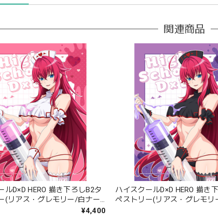
関連商品
ルD×D HERO 描き下ろしB2タ
ハイスクールD×D HERO 描き
ー(リアス・グレモリー/白ナー
ペストリー(リアス・グレモリ
エード
ス)Wスエード
¥4,400