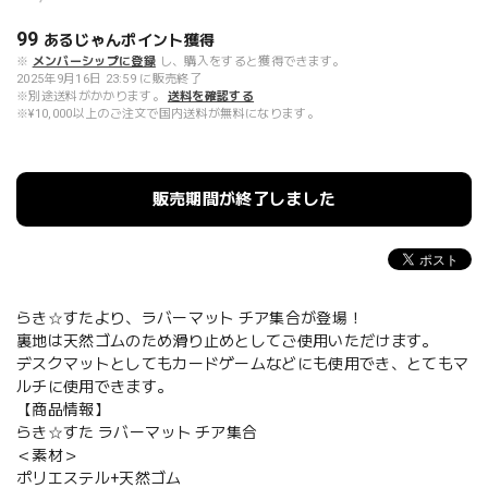
99
あるじゃんポイント
獲得
※
メンバーシップに登録
し、購入をすると獲得できます。
2025年9月16日 23:59 に販売終了
※別途送料がかかります。
送料を確認する
※¥10,000以上のご注文で国内送料が無料になります。
販売期間が終了しました
らき☆すたより、ラバーマット チア集合が登場！
裏地は天然ゴムのため滑り止めとしてご使用いただけます。
デスクマットとしてもカードゲームなどにも使用でき、とてもマ
ルチに使用できます。
【商品情報】
らき☆すた ラバーマット チア集合
＜素材＞
ポリエステル+天然ゴム