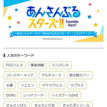
人気のキーワード
FGOフェス
事後物販
シンデレラ
リトルマーメイド
マルチャーナ
抱き枕カバー
水着
シュエン
マクスウェル
ラプラス
DORO
レッドフード
ハイスクールD×D
きゃらっぴん
きゃらとりあ
きゃらぷくシール