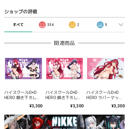
ショップの評価
すべて
334
2
5
関連商品
ハイスクールD×D
ハイスクールD×D
ハイスクールD×D
HERO 描き下ろしラ
HERO 描き下ろしラ
HERO ラバーマット
バーマット(リア
バーマット(リア
(リアス・グレモリ
¥3,300
¥3,300
¥3,300
ス・グレモリー&姫
ス・グレモリー&姫
ー)
島朱乃/黒ナース)
島朱乃/白ナース)