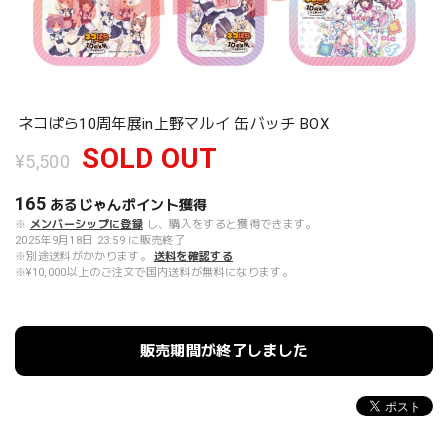
ネコぱら10周年展in上野マルイ 缶バッチ BOX
SOLD OUT
¥5,500
165
あるじゃんポイント
獲得
※
メンバーシップに登録
し、購入をすると獲得できます。
2025年9月18日 23:59 に販売終了
※別途送料がかかります。
送料を確認する
※¥10,000以上のご注文で国内送料が無料になります。
販売期間が終了しました