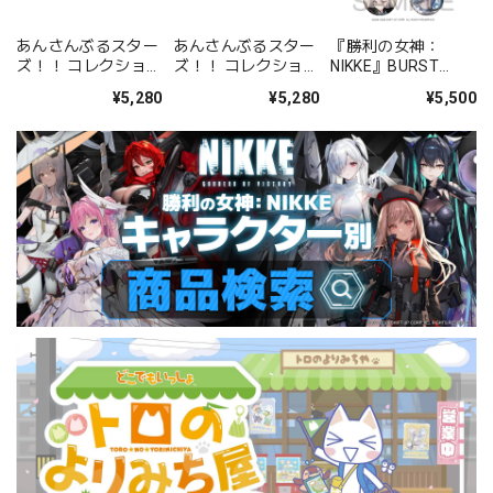
あんさんぶるスター
あんさんぶるスター
『勝利の女神：
ズ！！ コレクション
ズ！！ コレクション
NIKKE』BURST
缶バッジ[2026 Jul.]
缶バッジ[2026 Jul.]
COLLECTION 缶バッ
¥5,280
¥5,280
¥5,500
-Casual Side- BOX
-Idol Side- BOX 全
ジ Vol.9 BOX 全10種
全12種
12種