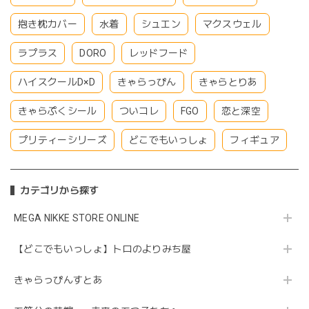
抱き枕カバー
水着
シュエン
マクスウェル
ラプラス
DORO
レッドフード
ハイスクールD×D
きゃらっぴん
きゃらとりあ
きゃらぷくシール
ついコレ
FGO
恋と深空
プリティーシリーズ
どこでもいっしょ
フィギュア
カテゴリから探す
MEGA NIKKE STORE ONLINE
【どこでもいっしょ】トロのよりみち屋
きゃらっぴんすとあ