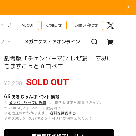
ページ
ABOUT
お知らせ
お問い合わせ
 ／
メガニケストアオンライン
劇場版『チェンソーマン レゼ篇』 ちみけ
もますこっと 8.コベニ
SOLD OUT
¥2,200
66
あるじゃんポイント
獲得
※
メンバーシップに登録
し、購入をすると獲得できます。
2026年5月27日 23:59 に販売終了
※別途送料がかかります。
送料を確認する
※¥10,000以上のご注文で国内送料が無料になります。