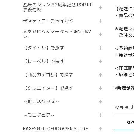
風来のシレン６2周年記念 POP UP
【配送に
事後物販
・商品の
デスティニーチャイルド
※配送シ
≪あるじゃんマーケット限定商品
ご注文時
≫
【タイトル】で探す
＜予約商
・発送予
【レーベル】で探す
＜在庫商
・原則ご
【商品カテゴリ】で探す
※発送予
【クリエイター】で探す
～推し活グッズ～
ショップ
～ミニチュア～
す
BASE2500 -GEOCRAPER STORE-