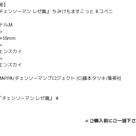
報】
チェンソーマン レゼ篇』 ちみけもますこっと 8.コベニ
テル,M
＞
0×55mm
＞
エンスカイ
＞
エンスカイ
25 MAPPA/チェンソーマンプロジェクト (C)藤本タツキ/集英社
『チェンソーマン レゼ篇』 #
＜ご購入前にご一読下さ