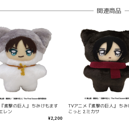
関連商品
メ『進撃の巨人』 ちみけもます
TVアニメ『進撃の巨人』 ち
.エレン
こっと 2.ミカサ
¥2,200