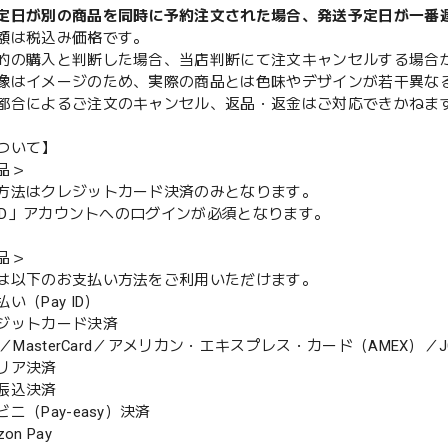
定日が別の商品を同時に予約注文された場合、発送予定日が一番
額は税込み価格です。
的の購入と判断した場合、当店判断にて注文キャンセルする場合
像はイメージのため、実際の商品とは色味やデザインが若干異な
都合によるご注文のキャンセル、返品・返金はご対応できかねま
ついて】
品＞
方法はクレジットカード決済のみとなります。
y ID」アカウントへのログインが必須となります。
品＞
は以下のお支払い方法をご利用いただけます。
（Pay ID）
ジットカード決済
MasterCard／アメリカン・エキスプレス・カード（AMEX）／J
リア決済
振込決済
（Pay-easy）決済
n Pay