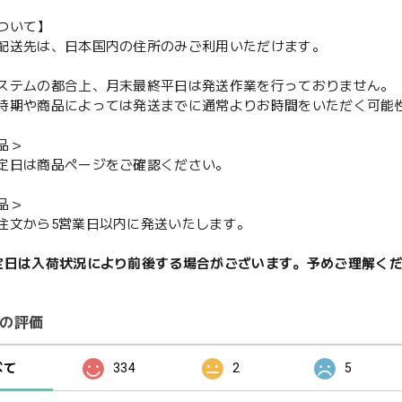
ついて】
配送先は、日本国内の住所のみご利用いただけます。
ステムの都合上、月末最終平日は発送作業を行っておりません。
期や商品によっては発送までに通常よりお時間をいただく可能
品＞
定日は商品ページをご確認ください。
品＞
注文から5営業日以内に発送いたします。
定日は入荷状況により前後する場合がございます。予めご理解く
の評価
べて
334
2
5