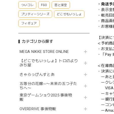
・発送予
ついコレ
FGO
恋と深空
・表示金
プリティーシリーズ
どこでもいっしょ
・転売目
・商品画
フィギュア
・お客様
【決済に
カテゴリから探す
＜予約商
・お支払
MEGA NIKKE STORE ONLINE
・「Pa
【どこでもいっしょ】トロのより
みち屋
＜在庫商
・決済に
きゃらっぴんすとあ
ーあと払い
ークレ
五等分の花嫁∽〜未来の五つ子た
VISA／
ちへ〜
ーキャ
東京ゲームショウ2025 事後物
ー銀行
販
ーコンビニ
OVERDRIVE 事後物販
ーAmazo