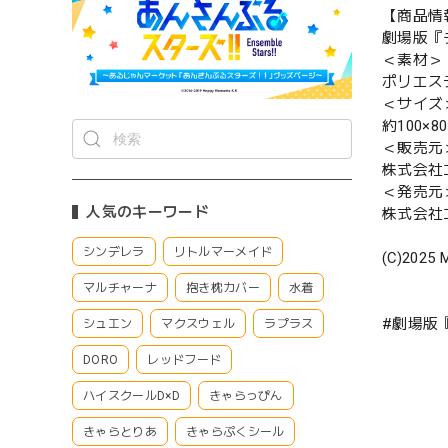
【商品情
劇場版『
＜素材＞
ポリエス
＜サイズ
約100×8
＜販売元
株式会社
＜発売元
人気のキーワード
株式会社
シンデレラ
リトルマーメイド
(C)20
マルチャーナ
抱き枕カバー
水着
#劇場版
シュエン
マクスウェル
ラプラス
DORO
レッドフード
ハイスクールD×D
きゃらっぴん
きゃらとりあ
きゃらぷくシール