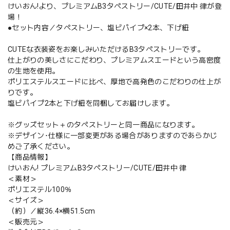
けいおん!より、プレミアムB3タペストリー/CUTE/田井中 律が登
場！
●セット内容／タペストリー、塩ビパイプ×2本、下げ紐
CUTEな衣装姿をお楽しみいただけるB3タペストリーです。
仕上がりの美しさにこだわり、プレミアムスエードという高密度
の生地を使用。
ポリエステルスエードに比べ、厚地で高発色のこだわりの仕上が
りです。
塩ビパイプ2本と下げ紐を同梱してお届けします。
※グッズセット＋のタペストリーと同一商品になります。
※デザイン･仕様に一部変更がある場合がありますのであらかじ
めご了承ください。
【商品情報】
けいおん! プレミアムB3タペストリー/CUTE/田井中 律
＜素材＞
ポリエステル100％
＜サイズ＞
（約）／縦36.4×横51.5cm
＜販売元＞