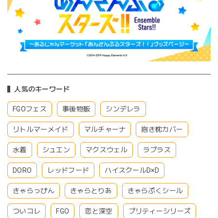
人気のキーワード
FGOフェス
事後物販
シンデレラ
リトルマーメイド
マルチャーナ
抱き枕カバー
水着
シュエン
マクスウェル
ラプラス
DORO
レッドフード
ハイスクールD×D
きゃらっぴん
きゃらとりあ
きゃらぷくシール
ついコレ
FGO
恋と深空
プリティーシリーズ