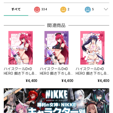
すべて
334
2
5
関連商品
ハイスクールD×D
ハイスクールD×D
ハイスクールD×D
HERO 描き下ろしB2
HERO 描き下ろしB2
HERO 描き下ろしB2
タペストリー(リア
タペストリー(リア
タペストリー(姫島
¥4,400
¥4,400
¥4,400
ス・グレモリー/白
ス・グレモリー/黒
朱乃/白ナース)Wス
ナース)Wスエード
ナース)Wスエード
エード