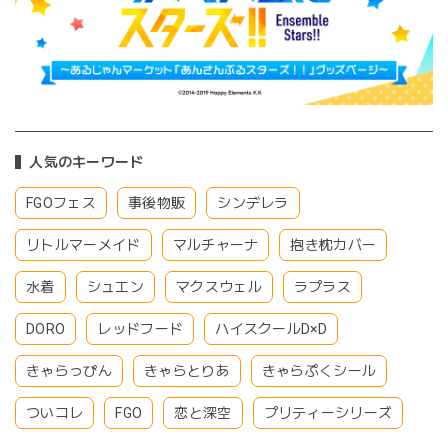
人気のキーワード
FGOフェス
事後物販
シンデレラ
リトルマーメイド
マルチャーナ
抱き枕カバー
水着
シュエン
マクスウェル
ラプラス
DORO
レッドフード
ハイスクールD×D
きゃらっぴん
きゃらとりあ
きゃらぷくシール
ついコレ
FGO
恋と深空
プリティーシリーズ