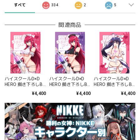
すべて
334
2
5
関連商品
ハイスクールD×D
ハイスクールD×D
ハイスクールD×D
HERO 描き下ろしB2
HERO 描き下ろしB2
HERO 描き下ろしB2
タペストリー(リア
タペストリー(リア
タペストリー(姫島
¥4,400
¥4,400
¥4,400
ス・グレモリー/白
ス・グレモリー/黒
朱乃/白ナース)Wス
ナース)Wスエード
ナース)Wスエード
エード