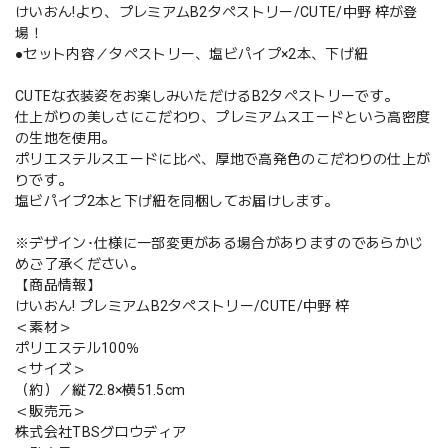
けいおん!より、プレミアムB2タペストリー/CUTE/中野 梓が登
場！
●セット内容／タペストリー、塩ビパイプ×2本、下げ紐
CUTEな衣装姿をお楽しみいただけるB2タペストリーです。
仕上がりの美しさにこだわり、プレミアムスエードという高密度
の生地を使用。
ポリエステルスエードに比べ、厚地で高発色のこだわりの仕上が
りです。
塩ビパイプ2本と下げ紐を同梱してお届けします。
※デザイン･仕様に一部変更がある場合がありますのであらかじ
めご了承ください。
【商品情報】
けいおん! プレミアムB2タペストリー/CUTE/中野 梓
＜素材＞
ポリエステル100％
＜サイズ＞
（約）／縦72.8×横51.5cm
＜販売元＞
株式会社TBSグロウディア