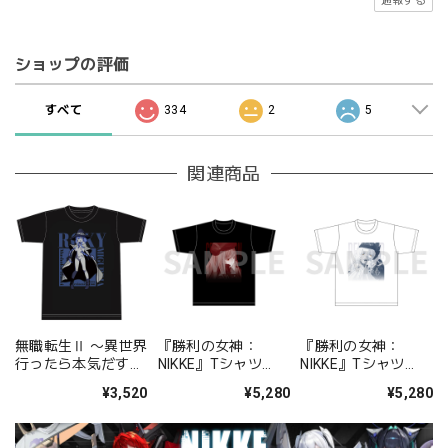
通報する
ショップの評価
すべて
334
2
5
関連商品
無職転生Ⅱ 〜異世界
『勝利の女神：
『勝利の女神：
行ったら本気だす〜
NIKKE』Tシャツ
NIKKE』Tシャツ
Ｔシャツ［ロキシ
chapter.01 ラピ
chapter.07 スノーホ
¥3,520
¥5,280
¥5,280
ー・ミグルディア］
L/XL
ワイト L/XL
【描き下ろし】
M/L/XLサイズ