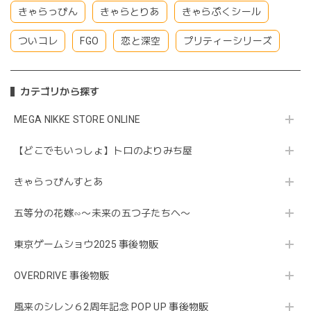
きゃらっぴん
きゃらとりあ
きゃらぷくシール
ついコレ
FGO
恋と深空
プリティーシリーズ
カテゴリから探す
MEGA NIKKE STORE ONLINE
【どこでもいっしょ】トロのよりみち屋
きゃらっぴんすとあ
五等分の花嫁∽〜未来の五つ子たちへ〜
東京ゲームショウ2025 事後物販
OVERDRIVE 事後物販
風来のシレン６2周年記念 POP UP 事後物販