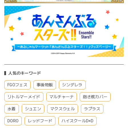
人気のキーワード
FGOフェス
事後物販
シンデレラ
リトルマーメイド
マルチャーナ
抱き枕カバー
水着
シュエン
マクスウェル
ラプラス
DORO
レッドフード
ハイスクールD×D