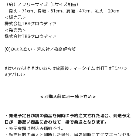
（約）／フリーサイズ（Lサイズ相当）
身丈：71cm、身幅：51cm、肩幅：47cm、袖丈：20cm
＜販売元＞
株式会社TBSグロウディア
＜発売元＞
株式会社TBSグロウディア
(C)かきふらい・芳文社／桜高軽音部
#けいおん! # #けいおん #放課後ティータイム #HTT #Tシャツ
#アパレル
＜ご購入前にご一読下さい＞
・発送予定日が別の商品を同時に予約注文された場合、発送予定
日が一番遅い商品に合わせて一括で発送となります。
・表示金額は税込み価格です。
・転売目的の購入と判断した場合、当店判断にて注文キャンセル