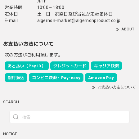
ル1F
営業時間
10:00～18:00
定休日
土・日・祝祭日及び当社が定める休日
E-mail
algernon-market@algernonproduct.co.jp
ABOUT
お支払い方法について
次の方法がご利用頂けます。
あと払い（Pay ID）
クレジットカード
キャリア決済
銀行振込
コンビニ決済・Pay-easy
Amazon Pay
お支払い方法について
SEARCH
NOTICE