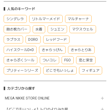
人気のキーワード
シンデレラ
リトルマーメイド
マルチャーナ
抱き枕カバー
水着
シュエン
マクスウェル
ラプラス
DORO
レッドフード
ハイスクールD×D
きゃらっぴん
きゃらとりあ
きゃらぷくシール
ついコレ
FGO
恋と深空
プリティーシリーズ
どこでもいっしょ
フィギュア
カテゴリから探す
MEGA NIKKE STORE ONLINE
【どこでもいっしょ】トロのよりみち屋