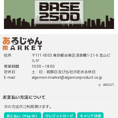
住所
〒111-0053 東京都台東区浅草橋1-21-6 宝山ビ
ル1F
営業時間
10:00～18:00
定休日
土・日・祝祭日及び当社が定める休日
E-mail
algernon-market@algernonproduct.co.jp
ABOUT
お支払い方法について
次の方法がご利用頂けます。
あと払い（Pay ID）
クレジットカード
キャリア決済