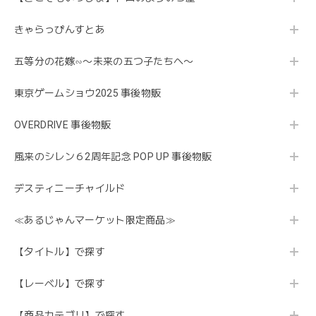
きゃらっぴんすとあ
五等分の花嫁∽〜未来の五つ子たちへ〜
東京ゲームショウ2025 事後物販
OVERDRIVE 事後物販
風来のシレン６2周年記念 POP UP 事後物販
デスティニーチャイルド
≪あるじゃんマーケット限定商品≫
【タイトル】で探す
【レーベル】で探す
【商品カテゴリ】で探す