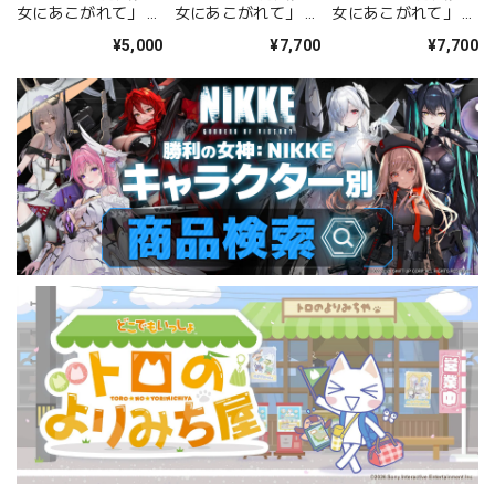
女にあこがれて」 グ
女にあこがれて」 特
女にあこがれて」 特
ッズセット 柊うてな
大タペストリー 柊う
大タペストリー 阿良
¥5,000
¥7,700
¥7,700
てな
河キウィ