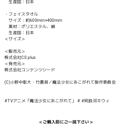
生産国：日本
・フェイスタオル
サイズ：約600mm×400mm
素材：ポリエステル、綿
生産国：日本
＜サイズ＞
＜販売元＞
株式会社CS plus
＜発売元＞
株式会社コンテンツシード
(C)小野中彰大・竹書房／魔法少女にあこがれて製作委員会
#TVアニメ「魔法少女にあこがれて」 # #阿良河キウィ
＜ご購入前にご一読下さい＞