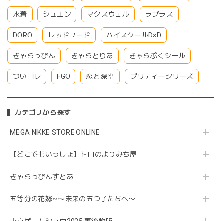
水着
シュエン
マクスウェル
ラプラス
DORO
レッドフード
ハイスクールD×D
きゃらっぴん
きゃらとりあ
きゃらぷくシール
ついコレ
FGO
恋と深空
プリティーシリーズ
カテゴリから探す
MEGA NIKKE STORE ONLINE
【どこでもいっしょ】トロのよりみち屋
きゃらっぴんすとあ
五等分の花嫁∽〜未来の五つ子たちへ〜