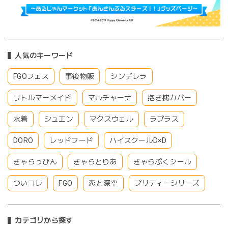
人気のキーワード
FGOフェス
事後物販
シンデレラ
リトルマーメイド
マルチャーナ
抱き枕カバー
水着
シュエン
マクスウェル
ラプラス
DORO
レッドフード
ハイスクールD×D
きゃらっぴん
きゃらとりあ
きゃらぷくシール
ついコレ
FGO
恋と深空
プリティーシリーズ
カテゴリから探す