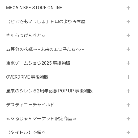
MEGA NIKKE STORE ONLINE
【どこでもいっしょ】トロのよりみち屋
きゃらっぴんすとあ
五等分の花嫁∽〜未来の五つ子たちへ〜
東京ゲームショウ2025 事後物販
OVERDRIVE 事後物販
風来のシレン６2周年記念 POP UP 事後物販
デスティニーチャイルド
≪あるじゃんマーケット限定商品≫
【タイトル】で探す