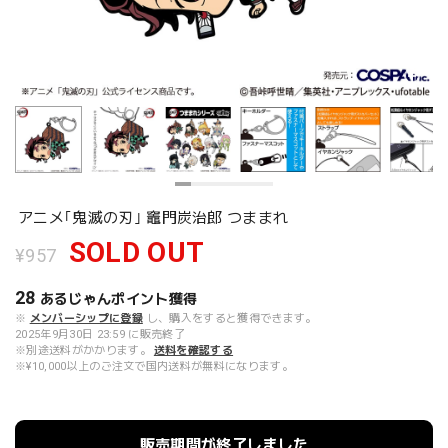
アニメ｢鬼滅の刃｣ 竈門炭治郎 つままれ
SOLD OUT
¥957
28
あるじゃんポイント
獲得
※
メンバーシップに登録
し、購入をすると獲得できます。
2025年9月30日 23:59 に販売終了
※別途送料がかかります。
送料を確認する
※¥10,000以上のご注文で国内送料が無料になります。
販売期間が終了しました