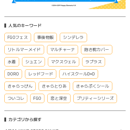
人気のキーワード
FGOフェス
事後物販
シンデレラ
リトルマーメイド
マルチャーナ
抱き枕カバー
水着
シュエン
マクスウェル
ラプラス
DORO
レッドフード
ハイスクールD×D
きゃらっぴん
きゃらとりあ
きゃらぷくシール
ついコレ
FGO
恋と深空
プリティーシリーズ
カテゴリから探す