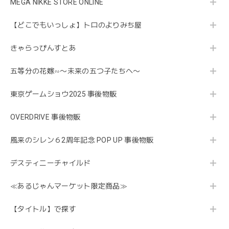
MEGA NIKKE STORE ONLINE
【どこでもいっしょ】トロのよりみち屋
きゃらっぴんすとあ
五等分の花嫁∽〜未来の五つ子たちへ〜
東京ゲームショウ2025 事後物販
OVERDRIVE 事後物販
風来のシレン６2周年記念 POP UP 事後物販
デスティニーチャイルド
≪あるじゃんマーケット限定商品≫
【タイトル】で探す