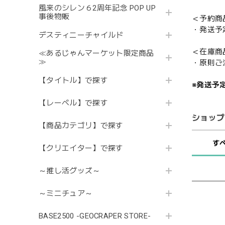
風来のシレン６2周年記念 POP UP
事後物販
＜予約商
・発送予
デスティニーチャイルド
＜在庫商
≪あるじゃんマーケット限定商品
≫
・原則ご
【タイトル】で探す
※発送予
【レーベル】で探す
ショップ
【商品カテゴリ】で探す
す
【クリエイター】で探す
～推し活グッズ～
～ミニチュア～
BASE2500 -GEOCRAPER STORE-