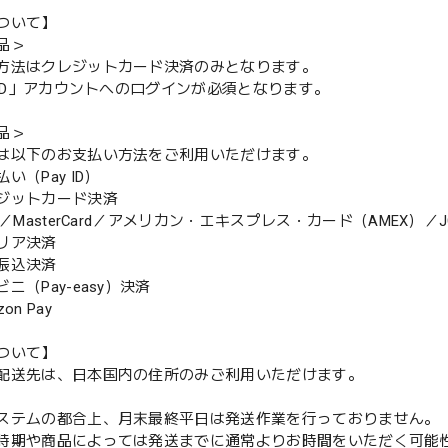
ついて】
品＞
方法はクレジットカード決済のみとなります。
y ID」アカウントへのログインが必須となります。
品＞
は以下のお支払い方法をご利用いただけます。
（Pay ID）
ジットカード決済
MasterCard／アメリカン・エキスプレス・カード（AMEX）／J
リア決済
振込決済
（Pay-easy）決済
n Pay
ついて】
配送先は、日本国内の住所のみご利用いただけます。
ステムの都合上、月末最終平日は発送作業を行っておりません。
期や商品によっては発送までに通常よりお時間をいただく可能