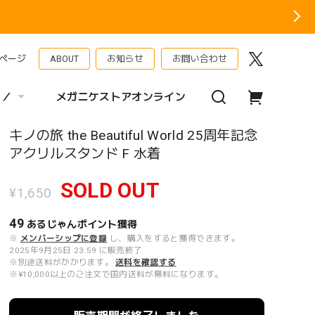
ページ
ABOUT
お知らせ
お問い合わせ
 ／
メガニケストアオンライン
キノの旅 the Beautiful World 25周年記念
アクリルスタンド F 水着
SOLD OUT
¥1,650
49
あるじゃんポイント
獲得
※
メンバーシップに登録
し、購入をすると獲得できます。
2025年9月25日 23:59 に販売終了
※別途送料がかかります。
送料を確認する
※¥10,000以上のご注文で国内送料が無料になります。