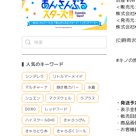
台座 約W5
＜販売元
株式会社K
＜発売元
株式会社K
(C)時雨
#キノの旅 
人気のキーワード
シンデレラ
リトルマーメイド
マルチャーナ
抱き枕カバー
水着
シュエン
マクスウェル
ラプラス
・発送予
・表示金
DORO
レッドフード
・転売目
ハイスクールD×D
きゃらっぴん
・商品画
・お客様
きゃらとりあ
きゃらぷくシール