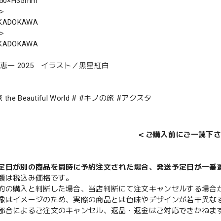
0×H35mm
＞
ADOKAWA
＞
ADOKAWA
沢恵一 2025 イラスト／黒星紅白
the Beautiful World # #キノの旅 #アクスタ
＜ご購入前にご一読下さ
定日が別の商品を同時に予約注文された場合、発送予定日が一番
額は税込み価格です。
的の購入と判断した場合、当店判断にて注文キャンセルする場合
像はイメージのため、実際の商品とは色味やデザインが若干異な
都合によるご注文のキャンセル、返品・返金はご対応できかねま