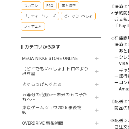
ついコレ
FGO
恋と深空
【決済に
＜予約商
プリティーシリーズ
どこでもいっしょ
・お支払
・「Pa
フィギュア
＜在庫商
・決済に
カテゴリから探す
ーあと払い
ークレ
MEGA NIKKE STORE ONLINE
VISA／
【どこでもいっしょ】トロのより
ーキャ
みち屋
ー銀行
ーコンビニ
きゃらっぴんすとあ
ーAmazo
五等分の花嫁∽〜未来の五つ子た
ちへ〜
【配送に
東京ゲームショウ2025 事後物
・商品の
販
※配送シ
OVERDRIVE 事後物販
ご注文時