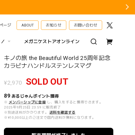
ページ
ABOUT
お知らせ
お問い合わせ
 ／
メガニケストアオンライン
キノの旅 the Beautiful World 25周年記念
カラビナハンドルステンレスマグ
SOLD OUT
¥2,970
89
あるじゃんポイント
獲得
※
メンバーシップに登録
し、購入をすると獲得できます。
2025年9月25日 23:59 に販売終了
※別途送料がかかります。
送料を確認する
※¥10,000以上のご注文で国内送料が無料になります。