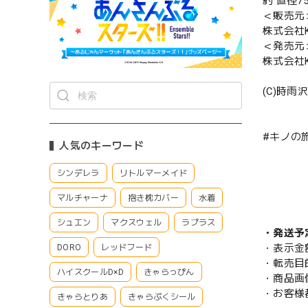
約 直径7
＜販売元
株式会社K
＜発売元
株式会社K
(C)時雨
#キノの旅 
人気のキーワード
シンデレラ
リトルマーメイド
マルチャーナ
抱き枕カバー
水着
シュエン
マクスウェル
ラプラス
・発送予
・表示金
DORO
レッドフード
・転売目
ハイスクールD×D
きゃらっぴん
・商品画
・お客様
きゃらとりあ
きゃらぷくシール