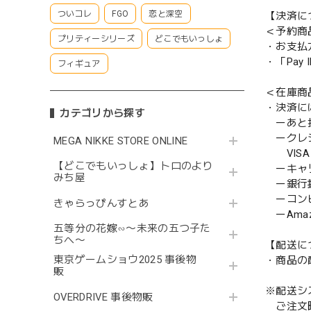
ついコレ
FGO
恋と深空
【決済に
＜予約商
プリティーシリーズ
どこでもいっしょ
・お支払
・「Pa
フィギュア
＜在庫商
・決済に
カテゴリから探す
ーあと払い
ークレ
MEGA NIKKE STORE ONLINE
VISA／
【どこでもいっしょ】トロのより
ーキャ
みち屋
ー銀行
ーコンビニ
きゃらっぴんすとあ
ーAmazo
五等分の花嫁∽〜未来の五つ子た
ちへ〜
【配送に
東京ゲームショウ2025 事後物
・商品の
販
※配送シ
OVERDRIVE 事後物販
ご注文時