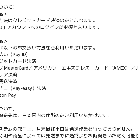
ついて】
品＞
方法はクレジットカード決済のみとなります。
y ID」アカウントへのログインが必須となります。
品＞
は以下のお支払い方法をご利用いただけます。
（Pay ID）
ジットカード決済
MasterCard／アメリカン・エキスプレス・カード（AMEX）／J
リア決済
振込決済
（Pay-easy）決済
n Pay
ついて】
配送先は、日本国内の住所のみご利用いただけます。
ステムの都合上、月末最終平日は発送作業を行っておりません。
期や商品によっては発送までに通常よりお時間をいただく可能