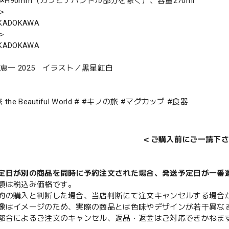
5×H90mm（カラビナハンドル部分を除く）、容量270ml
＞
ADOKAWA
＞
ADOKAWA
沢恵一 2025 イラスト／黒星紅白
the Beautiful World # #キノの旅 #マグカップ #食器
＜ご購入前にご一読下さ
定日が別の商品を同時に予約注文された場合、発送予定日が一番
額は税込み価格です。
的の購入と判断した場合、当店判断にて注文キャンセルする場合
像はイメージのため、実際の商品とは色味やデザインが若干異な
都合によるご注文のキャンセル、返品・返金はご対応できかねま