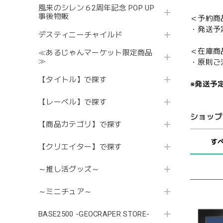
風来のシレン６2周年記念 POP UP
事後物販
＜予約商
・発送予
デスティニーチャイルド
＜在庫商
≪あるじゃんマーケット限定商品
≫
・原則ご
【タイトル】で探す
※発送予
【レーベル】で探す
ショップ
【商品カテゴリ】で探す
す
【クリエイター】で探す
～推し活グッズ～
～ミニチュア～
BASE2500 -GEOCRAPER STORE-