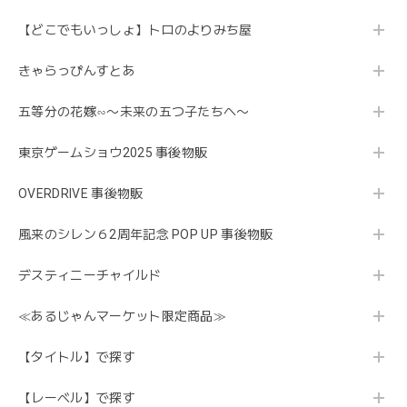
【どこでもいっしょ】トロのよりみち屋
きゃらっぴんすとあ
五等分の花嫁∽〜未来の五つ子たちへ〜
東京ゲームショウ2025 事後物販
OVERDRIVE 事後物販
風来のシレン６2周年記念 POP UP 事後物販
デスティニーチャイルド
≪あるじゃんマーケット限定商品≫
【タイトル】で探す
【レーベル】で探す