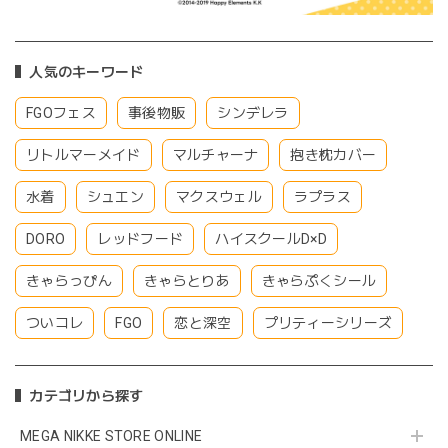
人気のキーワード
FGOフェス
事後物販
シンデレラ
リトルマーメイド
マルチャーナ
抱き枕カバー
水着
シュエン
マクスウェル
ラプラス
DORO
レッドフード
ハイスクールD×D
きゃらっぴん
きゃらとりあ
きゃらぷくシール
ついコレ
FGO
恋と深空
プリティーシリーズ
カテゴリから探す
MEGA NIKKE STORE ONLINE