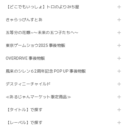
【どこでもいっしょ】トロのよりみち屋
きゃらっぴんすとあ
五等分の花嫁∽〜未来の五つ子たちへ〜
東京ゲームショウ2025 事後物販
OVERDRIVE 事後物販
風来のシレン６2周年記念 POP UP 事後物販
デスティニーチャイルド
≪あるじゃんマーケット限定商品≫
【タイトル】で探す
【レーベル】で探す