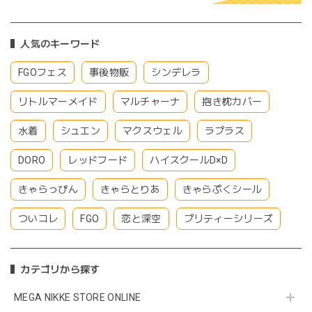
人気のキーワード
FGOフェス
事後物販
シンデレラ
リトルマーメイド
マルチャーナ
抱き枕カバー
水着
シュエン
マクスウェル
ラプラス
DORO
レッドフード
ハイスクールD×D
きゃらっぴん
きゃらとりあ
きゃらぷくシール
ついコレ
FGO
恋と深空
プリティーシリーズ
カテゴリから探す
MEGA NIKKE STORE ONLINE