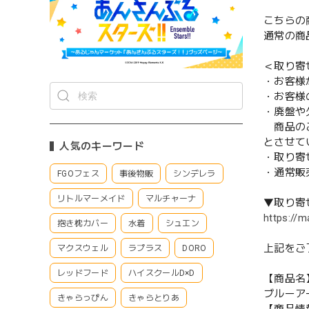
こちらの
通常の商
＜取り寄
・お客様
・お客様
・廃盤や
商品のご
とさせて
人気のキーワード
・取り寄
・通常販
FGOフェス
事後物販
シンデレラ
リトルマーメイド
マルチャーナ
▼取り寄
https://m
抱き枕カバー
水着
シュエン
上記をご
マクスウェル
ラプラス
DORO
レッドフード
ハイスクールD×D
【商品名
ブルーア
きゃらっぴん
きゃらとりあ