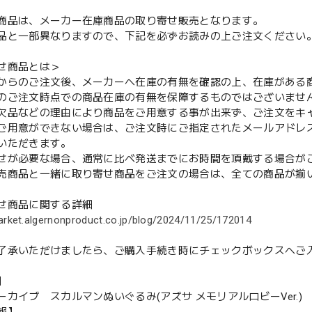
商品は、メーカー在庫商品の取り寄せ販売となります。
品と一部異なりますので、下記を必ずお読みの上ご注文ください
せ商品とは＞
からのご注文後、メーカーへ在庫の有無を確認の上、在庫がある
のご注文時点での商品在庫の有無を保障するものではございませ
欠品などの理由により商品をご用意する事が出来ず、ご注文をキ
用意ができない場合は、ご注文時にご指定されたメールアドレ
いただきます。
せが必要な場合、通常に比べ発送までにお時間を頂戴する場合が
売商品と一緒に取り寄せ商品をご注文の場合は、全ての商品が揃
せ商品に関する詳細
arket.algernonproduct.co.jp/blog/2024/11/25/172014
了承いただけましたら、ご購入手続き時にチェックボックスへご
】
ーカイブ スカルマンぬいぐるみ(アズサ メモリアルロビーVer.)