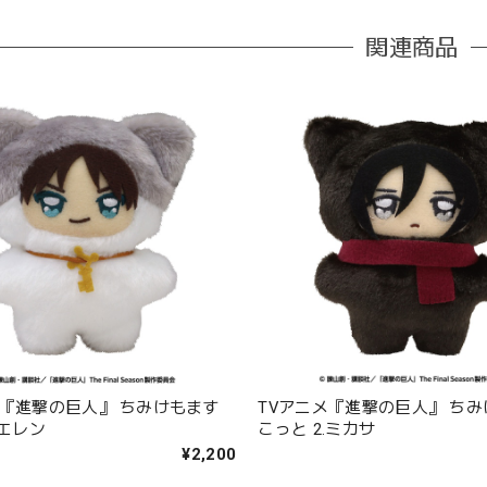
関連商品
メ『進撃の巨人』 ちみけもます
TVアニメ『進撃の巨人』 ち
.エレン
こっと 2.ミカサ
¥2,200