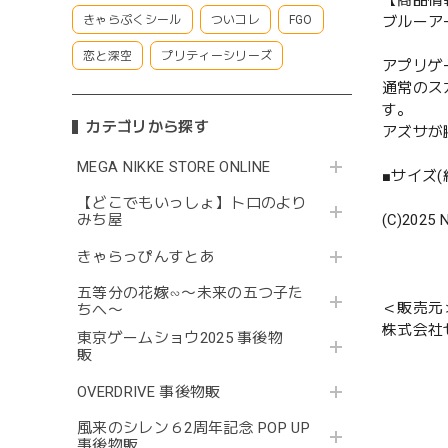
【商品情
ブルーア
きゃらぷくシール
ついコレ
FGO
恋と深空
プリティーシリーズ
アプリゲ
通常のス
す。
カテゴリから探す
アズサが
MEGA NIKKE STORE ONLINE
■サイズ(約
【どこでもいっしょ】トロのより
(C)2025 N
みち屋
きゃらっぴんすとあ
五等分の花嫁∽〜未来の五つ子た
＜販売元
ちへ〜
株式会社
東京ゲームショウ2025 事後物
販
OVERDRIVE 事後物販
風来のシレン６2周年記念 POP UP
事後物販