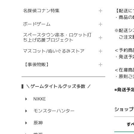
名探偵コナン特集
【配送に
・商品の
ボードゲーム
※配送シ
スペースタウン串本・ロケット打
ご注文時
ち上げ応援プロジェクト
＜予約商
マスコット/ぬいぐるみストア
・発送予
【事後物販】
＜在庫商
・原則ご
＼ゲームタイトルグッズ多数 ／
※発送予
NIKKE
ショップ
モンスターハンター
原神
す