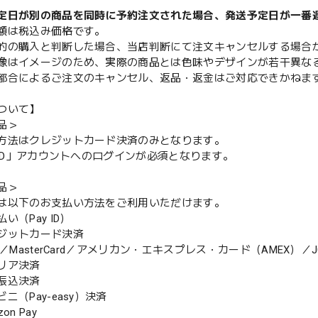
定日が別の商品を同時に予約注文された場合、発送予定日が一番
額は税込み価格です。
的の購入と判断した場合、当店判断にて注文キャンセルする場合
像はイメージのため、実際の商品とは色味やデザインが若干異な
都合によるご注文のキャンセル、返品・返金はご対応できかねま
ついて】
品＞
方法はクレジットカード決済のみとなります。
y ID」アカウントへのログインが必須となります。
品＞
は以下のお支払い方法をご利用いただけます。
（Pay ID）
ジットカード決済
MasterCard／アメリカン・エキスプレス・カード（AMEX）／J
リア決済
振込決済
（Pay-easy）決済
n Pay