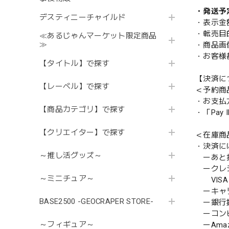
・発送予
デスティニーチャイルド
・表示金
・転売目
≪あるじゃんマーケット限定商品
≫
・商品画
・お客様
【タイトル】で探す
【決済に
【レーベル】で探す
＜予約商
・お支払
【商品カテゴリ】で探す
・「Pa
【クリエイター】で探す
＜在庫商
・決済に
～推し活グッズ～
ーあと払い
ークレ
～ミニチュア～
VISA／
ーキャ
BASE2500 -GEOCRAPER STORE-
ー銀行
ーコンビニ
～フィギュア～
ーAmazo