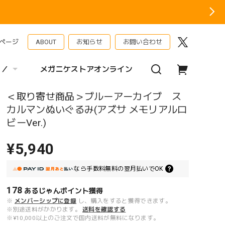
ページ
ABOUT
お知らせ
お問い合わせ
 ／
メガニケストアオンライン
＜取り寄せ商品＞ブルーアーカイブ ス
カルマンぬいぐるみ(アズサ メモリアルロ
ビーVer.)
¥5,940
なら
手数料無料の
翌月払いでOK
178
あるじゃんポイント
獲得
※
メンバーシップに登録
し、購入をすると獲得できます。
※別途送料がかかります。
送料を確認する
※¥10,000以上のご注文で国内送料が無料になります。