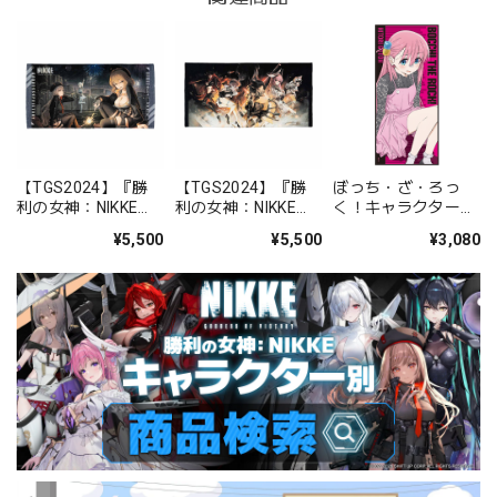
【TGS2024】『勝
【TGS2024】『勝
ぼっち・ざ・ろっ
利の女神：NIKKE』
利の女神：NIKKE』
く！キャラクター大
ビジュアルバスタオ
ビジュアルバスタオ
判タオルＡ［後藤ひ
¥5,500
¥5,500
¥3,080
ル Happy New Year
ル チャプター25・
とり］【描き下ろ
26
し】