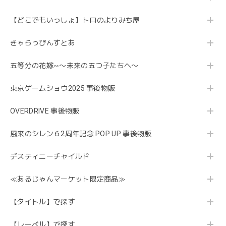
【どこでもいっしょ】トロのよりみち屋
きゃらっぴんすとあ
五等分の花嫁∽〜未来の五つ子たちへ〜
東京ゲームショウ2025 事後物販
OVERDRIVE 事後物販
風来のシレン６2周年記念 POP UP 事後物販
デスティニーチャイルド
≪あるじゃんマーケット限定商品≫
【タイトル】で探す
【レーベル】で探す