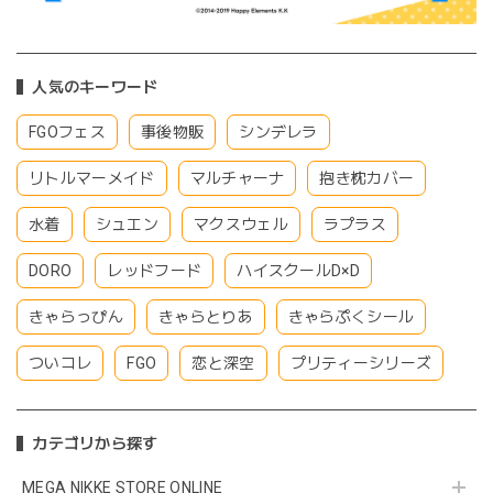
人気のキーワード
FGOフェス
事後物販
シンデレラ
リトルマーメイド
マルチャーナ
抱き枕カバー
水着
シュエン
マクスウェル
ラプラス
DORO
レッドフード
ハイスクールD×D
きゃらっぴん
きゃらとりあ
きゃらぷくシール
ついコレ
FGO
恋と深空
プリティーシリーズ
カテゴリから探す
MEGA NIKKE STORE ONLINE