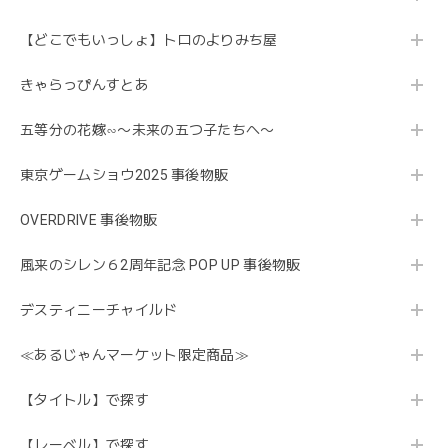
【どこでもいっしょ】トロのよりみち屋
きゃらっぴんすとあ
五等分の花嫁∽〜未来の五つ子たちへ〜
東京ゲームショウ2025 事後物販
OVERDRIVE 事後物販
風来のシレン６2周年記念 POP UP 事後物販
デスティニーチャイルド
≪あるじゃんマーケット限定商品≫
【タイトル】で探す
【レーベル】で探す