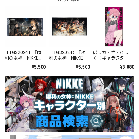
【TGS2024】『勝
【TGS2024】『勝
ぼっち・ざ・ろっ
利の女神：NIKKE』
利の女神：NIKKE』
く！キャラクター大
ビジュアルバスタオ
ビジュアルバスタオ
判タオルＡ［後藤ひ
¥5,500
¥5,500
¥3,080
ル Happy New Year
ル チャプター25・
とり］【描き下ろ
26
し】