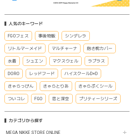
人気のキーワード
FGOフェス
事後物販
シンデレラ
リトルマーメイド
マルチャーナ
抱き枕カバー
水着
シュエン
マクスウェル
ラプラス
DORO
レッドフード
ハイスクールD×D
きゃらっぴん
きゃらとりあ
きゃらぷくシール
ついコレ
FGO
恋と深空
プリティーシリーズ
カテゴリから探す
MEGA NIKKE STORE ONLINE