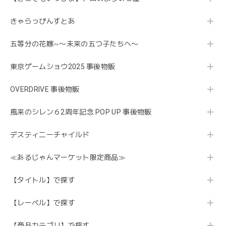
きゃらっぴんすとあ
五等分の花嫁∽〜未来の五つ子たちへ〜
東京ゲームショウ2025 事後物販
OVERDRIVE 事後物販
風来のシレン６2周年記念 POP UP 事後物販
デスティニーチャイルド
≪あるじゃんマーケット限定商品≫
【タイトル】で探す
【レーベル】で探す
【商品カテゴリ】で探す