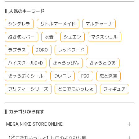
人気のキーワード
シンデレラ
リトルマーメイド
マルチャーナ
抱き枕カバー
水着
シュエン
マクスウェル
ラプラス
DORO
レッドフード
ハイスクールD×D
きゃらっぴん
きゃらとりあ
きゃらぷくシール
ついコレ
FGO
恋と深空
プリティーシリーズ
どこでもいっしょ
フィギュア
カテゴリから探す
MEGA NIKKE STORE ONLINE
【どこでもいっしょ】トロのよりみち屋