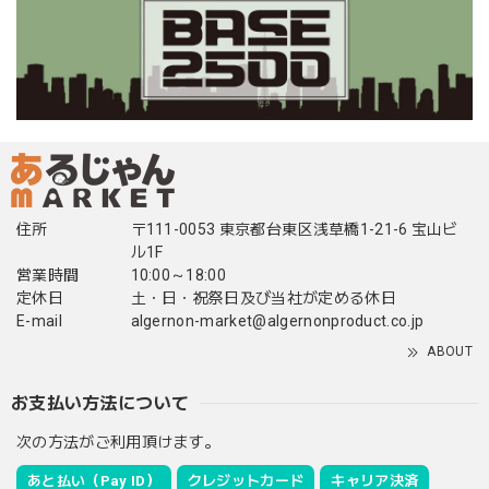
住所
〒111-0053 東京都台東区浅草橋1-21-6 宝山ビ
ル1F
営業時間
10:00～18:00
定休日
土・日・祝祭日及び当社が定める休日
E-mail
algernon-market@algernonproduct.co.jp
ABOUT
お支払い方法について
次の方法がご利用頂けます。
あと払い（Pay ID）
クレジットカード
キャリア決済