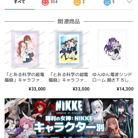
すべて
334
2
5
関連商品
「とある科学の超電
「とある科学の超電
ゆんゆん電波シンド
磁砲」キャラファイ
磁砲」キャラファイ
ローム 描き下ろしキ
ングラフ 美琴&黒子
ングラフ 集合
ャラファイングラフ
¥33,000
¥33,000
¥14,300
A
（Qちゃん&ゆんゆ
ん） A4