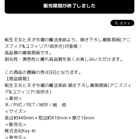
販売期間が終了しました
転生王女と天才令嬢の魔法革命より、描き下ろし複製原画(アニ
スフィア&ユフィリア/街歩き)が登場！
高品質の複製原画です。
耐光性・演色性に優れ高品質を長くお楽しみいただけます。
この商品の額縁の色は[白]となります。
【商品情報】
転生王女と天才令嬢の魔法革命 描き下ろし複製原画(アニスフィ
ア&ユフィリア/街歩き)
＜素材＞
木／PVC／PET／MDF／紙 他
＜サイズ＞
長辺約440mm × 短辺約410mm × 厚さ15mm
＜販売元＞
株式会社Key-th
＜発売元＞