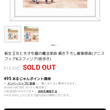
転生王女と天才令嬢の魔法革命 描き下ろし複製原画(アニス
フィア&ユフィリア/街歩き)
SOLD OUT
¥16,500
495
あるじゃんポイント
獲得
※
メンバーシップに登録
し、購入をすると獲得できます。
2025年10月30日 23:59 に販売終了
※別途送料がかかります。
送料を確認する
※¥10,000以上のご注文で国内送料が無料になります。