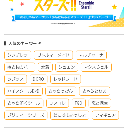
人気のキーワード
シンデレラ
リトルマーメイド
マルチャーナ
抱き枕カバー
水着
シュエン
マクスウェル
ラプラス
DORO
レッドフード
ハイスクールD×D
きゃらっぴん
きゃらとりあ
きゃらぷくシール
ついコレ
FGO
恋と深空
プリティーシリーズ
どこでもいっしょ
フィギュア