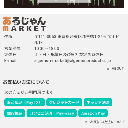
住所
〒111-0053 東京都台東区浅草橋1-21-6 宝山ビ
ル1F
営業時間
10:00～18:00
定休日
土・日・祝祭日及び当社が定める休日
E-mail
algernon-market@algernonproduct.co.jp
ABOUT
お支払い方法について
次の方法がご利用頂けます。
あと払い（Pay ID）
クレジットカード
キャリア決済
銀行振込
コンビニ決済・Pay-easy
Amazon Pay
お支払い方法について