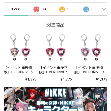
すべて
334
2
5
関連商品
【イベント事後物
【イベント事後物
【イベント事後物
販】OVERDRIVE ケ
販】OVERDRIVE ケ
販】OVERDRIVE ケ
ース付きピック 樫原
ース付きピック 吉本
ース付きピック 早川
¥1,375
¥1,375
¥1,375
紗理奈
結衣
麻美