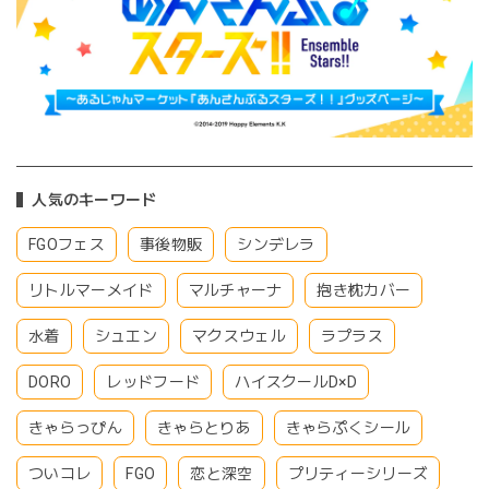
人気のキーワード
FGOフェス
事後物販
シンデレラ
リトルマーメイド
マルチャーナ
抱き枕カバー
水着
シュエン
マクスウェル
ラプラス
DORO
レッドフード
ハイスクールD×D
きゃらっぴん
きゃらとりあ
きゃらぷくシール
ついコレ
FGO
恋と深空
プリティーシリーズ