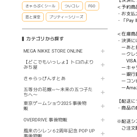
【決済に
きゃらぷくシール
ついコレ
FGO
＜予約商
・お支払
恋と深空
プリティーシリーズ
・「Pa
＜在庫商
カテゴリから探す
・決済に
ーあと払い
MEGA NIKKE STORE ONLINE
ークレ
VISA／
【どこでもいっしょ】トロのより
みち屋
ーキャ
ー銀行
きゃらっぴんすとあ
ーコンビニ
ーAmazo
五等分の花嫁∽〜未来の五つ子た
ちへ〜
【配送に
東京ゲームショウ2025 事後物
・商品の
販
OVERDRIVE 事後物販
※配送シ
ご注文時
風来のシレン６2周年記念 POP UP
事後物販