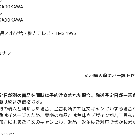
＞
ADOKAWA
＞
ADOKAWA
剛昌／小学館・読売テレビ・TMS 1996
コナン
＜ご購入前にご一読下さ
定日が別の商品を同時に予約注文された場合、発送予定日が一番
額は税込み価格です。
的の購入と判断した場合、当店判断にて注文キャンセルする場合
像はイメージのため、実際の商品とは色味やデザインが若干異な
都合によるご注文のキャンセル、返品・返金はご対応できかねま