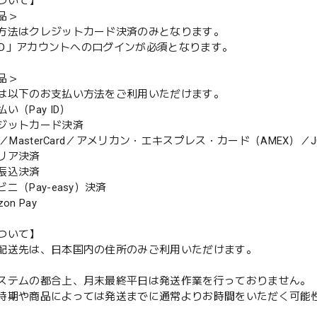
ついて】
品＞
方法はクレジットカード決済のみとなります。
y ID」アカウントへのログインが必須となります。
品＞
は以下のお支払い方法をご利用いただけます。
（Pay ID）
ジットカード決済
MasterCard／アメリカン・エキスプレス・カード（AMEX）／J
リア決済
振込決済
（Pay-easy）決済
n Pay
ついて】
配送先は、日本国内の住所のみご利用いただけます。
ステムの都合上、月末最終平日は発送作業を行っておりません。
期や商品によっては発送までに通常よりお時間をいただく可能