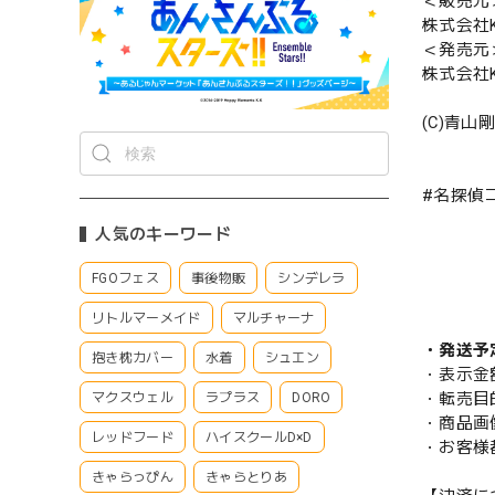
＜販売元
株式会社K
＜発売元
株式会社K
(C)青山
#名探偵
人気のキーワード
FGOフェス
事後物販
シンデレラ
リトルマーメイド
マルチャーナ
・発送予
抱き枕カバー
水着
シュエン
・表示金
・転売目
マクスウェル
ラプラス
DORO
・商品画
レッドフード
ハイスクールD×D
・お客様
きゃらっぴん
きゃらとりあ