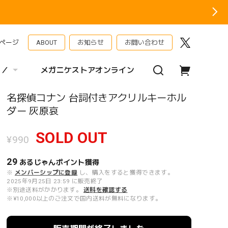
ページ
ABOUT
お知らせ
お問い合わせ
 ／
メガニケストアオンライン
名探偵コナン 台詞付きアクリルキーホル
ダー 灰原哀
SOLD OUT
¥990
29
あるじゃんポイント
獲得
※
メンバーシップに登録
し、購入をすると獲得できます。
2025年9月25日 23:59 に販売終了
※別途送料がかかります。
送料を確認する
※¥10,000以上のご注文で国内送料が無料になります。