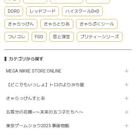
DORO
レッドフード
ハイスクールD×D
きゃらっぴん
きゃらとりあ
きゃらぷくシール
ついコレ
FGO
恋と深空
プリティーシリーズ
カテゴリから探す
MEGA NIKKE STORE ONLINE
【どこでもいっしょ】トロのよりみち屋
きゃらっぴんすとあ
五等分の花嫁∽〜未来の五つ子たちへ〜
東京ゲームショウ2025 事後物販