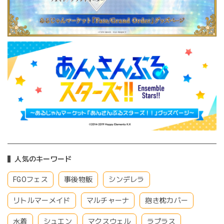
人気のキーワード
FGOフェス
事後物販
シンデレラ
リトルマーメイド
マルチャーナ
抱き枕カバー
水着
シュエン
マクスウェル
ラプラス