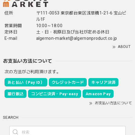
住所
〒111-0053 東京都台東区浅草橋1-21-6 宝山ビ
ル1F
営業時間
10:00～18:00
定休日
土・日・祝祭日及び当社が定める休日
E-mail
algernon-market@algernonproduct.co.jp
ABOUT
お支払い方法について
次の方法がご利用頂けます。
あと払い（Pay ID）
クレジットカード
キャリア決済
銀行振込
コンビニ決済・Pay-easy
Amazon Pay
お支払い方法について
SEARCH