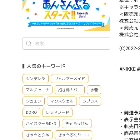
本体：約 W
※キャラ
＜販売元
株式会社
＜発売元
株式会社
(C)2022-
人気のキーワード
#NIKK
シンデレラ
リトルマーメイド
マルチャーナ
抱き枕カバー
水着
シュエン
マクスウェル
ラプラス
・発送予
DORO
レッドフード
・表示金
ハイスクールD×D
きゃらっぴん
・転売目
・商品画
きゃらとりあ
きゃらぷくシール