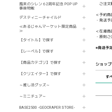
ご注文時
風来のシレン６2周年記念 POP UP
事後物販
＜予約商
デスティニーチャイルド
・発送予
≪あるじゃんマーケット限定商品
≫
＜在庫商
・原則ご
【タイトル】で探す
※発送予
【レーベル】で探す
【商品カテゴリ】で探す
ショップ
【クリエイター】で探す
す
～推し活グッズ～
～ミニチュア～
BASE2500 -GEOCRAPER STORE-