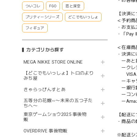
・お客様
ついコレ
FGO
恋と深空
【決済に
プリティーシリーズ
どこでもいっしょ
＜予約商
・お支払
フィギュア
・「Pa
＜在庫商
カテゴリから探す
・決済に
ーあと払い
MEGA NIKKE STORE ONLINE
ークレ
【どこでもいっしょ】トロのより
VISA／
みち屋
ーキャ
ー銀行
きゃらっぴんすとあ
ーコンビニ
五等分の花嫁∽〜未来の五つ子た
ーAmazo
ちへ〜
東京ゲームショウ2025 事後物
【配送に
販
・商品の
OVERDRIVE 事後物販
※配送シ