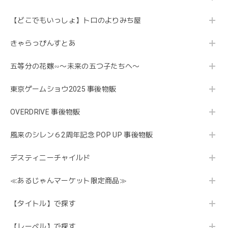
【どこでもいっしょ】トロのよりみち屋
きゃらっぴんすとあ
五等分の花嫁∽〜未来の五つ子たちへ〜
東京ゲームショウ2025 事後物販
OVERDRIVE 事後物販
風来のシレン６2周年記念 POP UP 事後物販
デスティニーチャイルド
≪あるじゃんマーケット限定商品≫
【タイトル】で探す
【レーベル】で探す