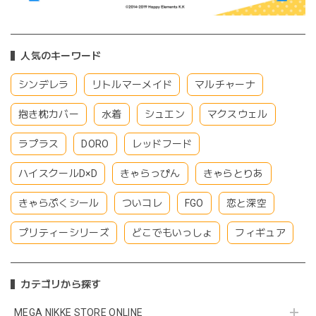
人気のキーワード
シンデレラ
リトルマーメイド
マルチャーナ
抱き枕カバー
水着
シュエン
マクスウェル
ラプラス
DORO
レッドフード
ハイスクールD×D
きゃらっぴん
きゃらとりあ
きゃらぷくシール
ついコレ
FGO
恋と深空
プリティーシリーズ
どこでもいっしょ
フィギュア
カテゴリから探す
MEGA NIKKE STORE ONLINE