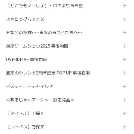
【どこでもいっしょ】トロのよりみち屋
きゃらっぴんすとあ
五等分の花嫁∽〜未来の五つ子たちへ〜
東京ゲームショウ2025 事後物販
OVERDRIVE 事後物販
風来のシレン６2周年記念 POP UP 事後物販
デスティニーチャイルド
≪あるじゃんマーケット限定商品≫
【タイトル】で探す
【レーベル】で探す