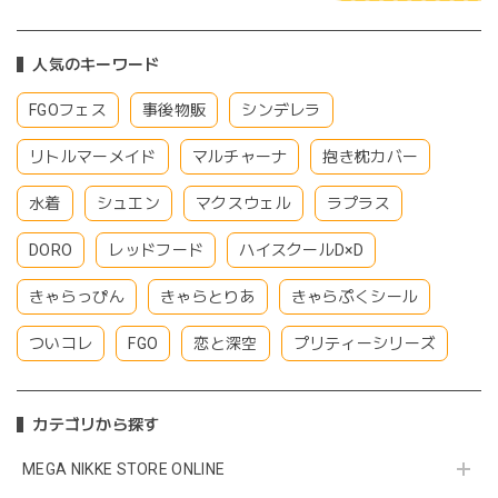
人気のキーワード
FGOフェス
事後物販
シンデレラ
リトルマーメイド
マルチャーナ
抱き枕カバー
水着
シュエン
マクスウェル
ラプラス
DORO
レッドフード
ハイスクールD×D
きゃらっぴん
きゃらとりあ
きゃらぷくシール
ついコレ
FGO
恋と深空
プリティーシリーズ
カテゴリから探す
MEGA NIKKE STORE ONLINE