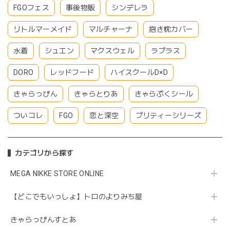
FGOフェス
事後物販
シンデレラ
リトルマーメイド
マルチャーナ
抱き枕カバー
水着
シュエン
マクスウェル
ラプラス
DORO
レッドフード
ハイスクールD×D
きゃらっぴん
きゃらとりあ
きゃらぷくシール
ついコレ
FGO
恋と深空
プリティーシリーズ
カテゴリから探す
MEGA NIKKE STORE ONLINE
【どこでもいっしょ】トロのよりみち屋
きゃらっぴんすとあ