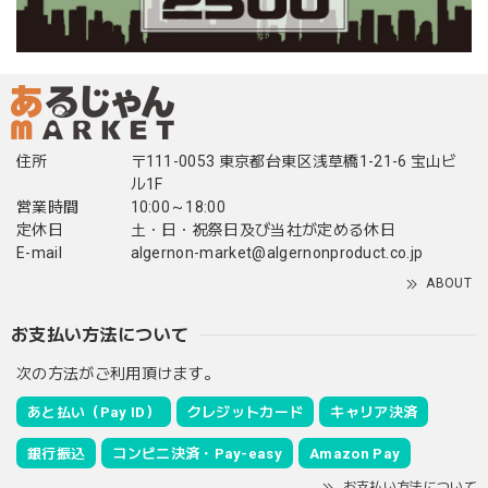
住所
〒111-0053 東京都台東区浅草橋1-21-6 宝山ビ
ル1F
営業時間
10:00～18:00
定休日
土・日・祝祭日及び当社が定める休日
E-mail
algernon-market@algernonproduct.co.jp
ABOUT
お支払い方法について
次の方法がご利用頂けます。
あと払い（Pay ID）
クレジットカード
キャリア決済
銀行振込
コンビニ決済・Pay-easy
Amazon Pay
お支払い方法について