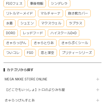
FGOフェス
事後物販
シンデレラ
リトルマーメイド
マルチャーナ
抱き枕カバー
水着
シュエン
マクスウェル
ラプラス
DORO
レッドフード
ハイスクールD×D
きゃらっぴん
きゃらとりあ
きゃらぷくシール
ついコレ
FGO
恋と深空
プリティーシリーズ
カテゴリから探す
MEGA NIKKE STORE ONLINE
【どこでもいっしょ】トロのよりみち屋
きゃらっぴんすとあ