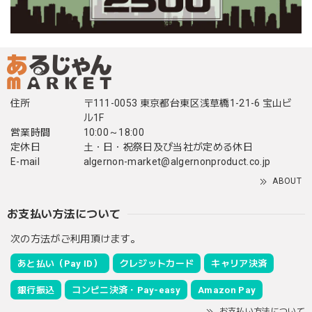
住所
〒111-0053 東京都台東区浅草橋1-21-6 宝山ビ
ル1F
営業時間
10:00～18:00
定休日
土・日・祝祭日及び当社が定める休日
E-mail
algernon-market@algernonproduct.co.jp
ABOUT
お支払い方法について
次の方法がご利用頂けます。
あと払い（Pay ID）
クレジットカード
キャリア決済
銀行振込
コンビニ決済・Pay-easy
Amazon Pay
お支払い方法について