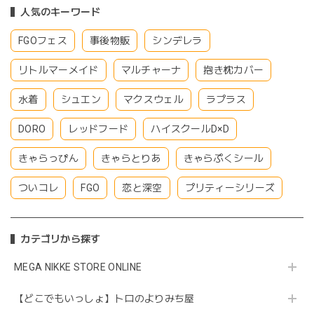
人気のキーワード
FGOフェス
事後物販
シンデレラ
リトルマーメイド
マルチャーナ
抱き枕カバー
水着
シュエン
マクスウェル
ラプラス
DORO
レッドフード
ハイスクールD×D
きゃらっぴん
きゃらとりあ
きゃらぷくシール
ついコレ
FGO
恋と深空
プリティーシリーズ
カテゴリから探す
MEGA NIKKE STORE ONLINE
【どこでもいっしょ】トロのよりみち屋