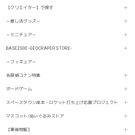
【クリエイター】で探す
～推し活グッズ～
～ミニチュア～
BASE2500 -GEOCRAPER STORE-
～フィギュア～
名探偵コナン特集
ボードゲーム
スペースタウン串本・ロケット打ち上げ応援プロジェクト
マスコット/ぬいぐるみストア
【事後物販】