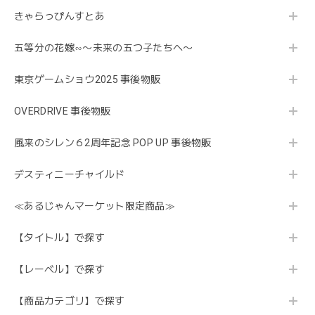
きゃらっぴんすとあ
五等分の花嫁∽〜未来の五つ子たちへ〜
東京ゲームショウ2025 事後物販
OVERDRIVE 事後物販
風来のシレン６2周年記念 POP UP 事後物販
デスティニーチャイルド
≪あるじゃんマーケット限定商品≫
【タイトル】で探す
【レーベル】で探す
【商品カテゴリ】で探す