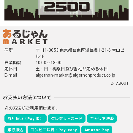
住所
〒111-0053 東京都台東区浅草橋1-21-6 宝山ビ
ル1F
営業時間
10:00～18:00
定休日
土・日・祝祭日及び当社が定める休日
E-mail
algernon-market@algernonproduct.co.jp
ABOUT
お支払い方法について
次の方法がご利用頂けます。
あと払い（Pay ID）
クレジットカード
キャリア決済
銀行振込
コンビニ決済・Pay-easy
Amazon Pay