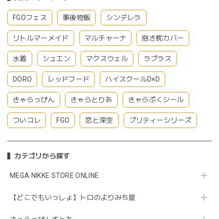
FGOフェス
事後物販
シンデレラ
リトルマーメイド
マルチャーナ
抱き枕カバー
水着
シュエン
マクスウェル
ラプラス
DORO
レッドフード
ハイスクールD×D
きゃらっぴん
きゃらとりあ
きゃらぷくシール
ついコレ
FGO
恋と深空
プリティーシリーズ
カテゴリから探す
MEGA NIKKE STORE ONLINE
【どこでもいっしょ】トロのよりみち屋