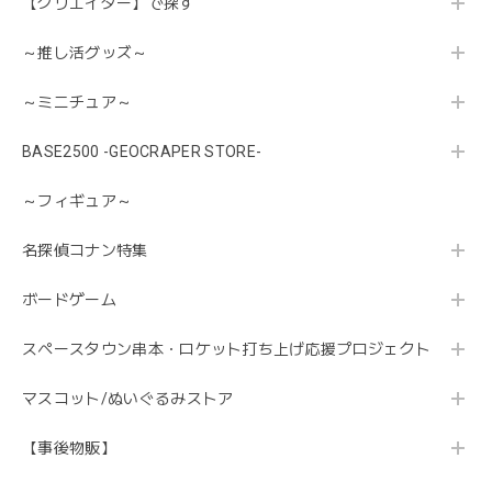
【クリエイター】で探す
～推し活グッズ～
～ミニチュア～
BASE2500 -GEOCRAPER STORE-
～フィギュア～
名探偵コナン特集
ボードゲーム
スペースタウン串本・ロケット打ち上げ応援プロジェクト
マスコット/ぬいぐるみストア
【事後物販】