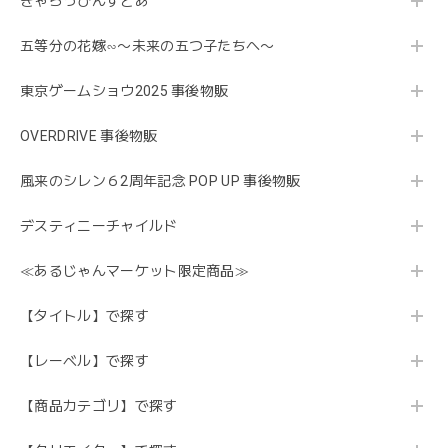
きゃらっぴんすとあ
五等分の花嫁∽〜未来の五つ子たちへ〜
東京ゲームショウ2025 事後物販
OVERDRIVE 事後物販
風来のシレン６2周年記念 POP UP 事後物販
デスティニーチャイルド
≪あるじゃんマーケット限定商品≫
【タイトル】で探す
【レーベル】で探す
【商品カテゴリ】で探す