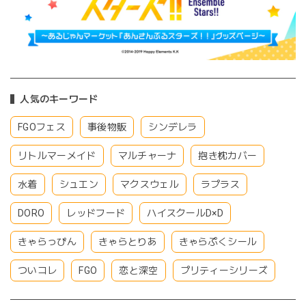
人気のキーワード
FGOフェス
事後物販
シンデレラ
リトルマーメイド
マルチャーナ
抱き枕カバー
水着
シュエン
マクスウェル
ラプラス
DORO
レッドフード
ハイスクールD×D
きゃらっぴん
きゃらとりあ
きゃらぷくシール
ついコレ
FGO
恋と深空
プリティーシリーズ