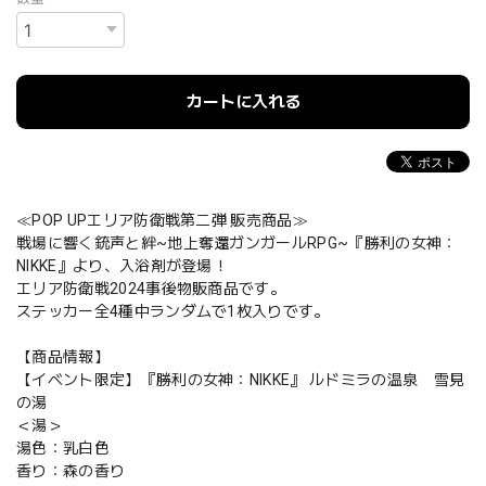
カートに入れる
≪POP UPエリア防衛戦第二弾 販売商品≫
戦場に響く銃声と絆~地上奪還ガンガールRPG~『勝利の女神：
NIKKE』より、入浴剤が登場！
エリア防衛戦2024事後物販商品です。
ステッカー全4種中ランダムで1枚入りです。
【商品情報】
【イベント限定】『勝利の女神：NIKKE』 ルドミラの温泉 雪見
の湯
＜湯＞
湯色：乳白色
香り：森の香り