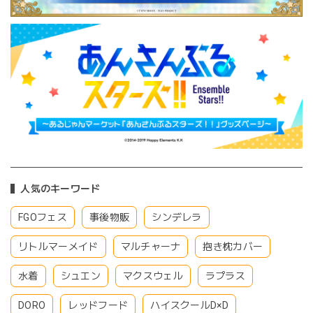
人気のキーワード
FGOフェス
事後物販
シンデレラ
リトルマーメイド
マルチャーナ
抱き枕カバー
水着
シュエン
マクスウェル
ラプラス
DORO
レッドフード
ハイスクールD×D