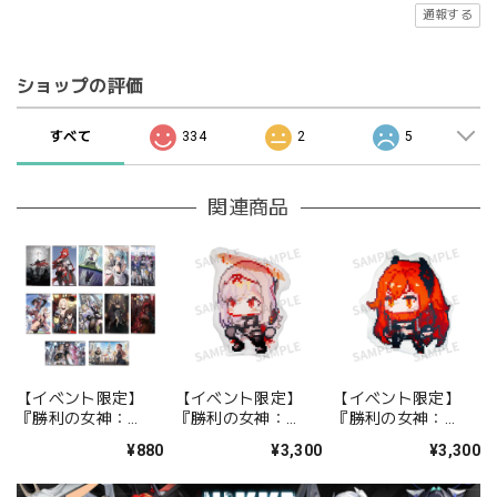
通報する
ショップの評価
すべて
334
2
5
関連商品
【イベント限定】
【イベント限定】
【イベント限定】
『勝利の女神：
『勝利の女神：
『勝利の女神：
NIKKE』 トレーディ
NIKKE』 ダイカット
NIKKE』 ダイカット
¥880
¥3,300
¥3,300
ングポスター 全12
クッション 紅蓮
クッション レッドフ
種
ード