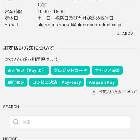
ル1F
営業時間
10:00～18:00
定休日
土・日・祝祭日及び当社が定める休日
E-mail
algernon-market@algernonproduct.co.jp
ABOUT
お支払い方法について
次の方法がご利用頂けます。
あと払い（Pay ID）
クレジットカード
キャリア決済
銀行振込
コンビニ決済・Pay-easy
Amazon Pay
お支払い方法について
SEARCH
NOTICE