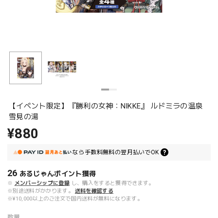
【イベント限定】『勝利の女神：NIKKE』 ルドミラの温泉
雪見の湯
¥880
なら
手数料無料の
翌月払いでOK
26
あるじゃんポイント
獲得
※
メンバーシップに登録
し、購入をすると獲得できます。
※別途送料がかかります。
送料を確認する
※¥10,000以上のご注文で国内送料が無料になります。
数量