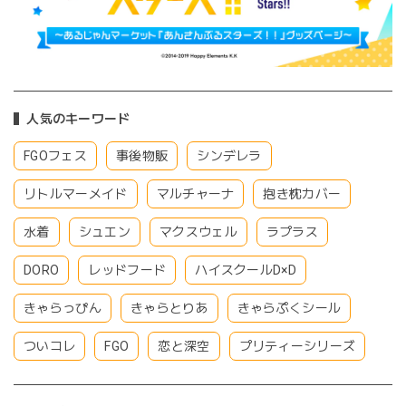
人気のキーワード
FGOフェス
事後物販
シンデレラ
リトルマーメイド
マルチャーナ
抱き枕カバー
水着
シュエン
マクスウェル
ラプラス
DORO
レッドフード
ハイスクールD×D
きゃらっぴん
きゃらとりあ
きゃらぷくシール
ついコレ
FGO
恋と深空
プリティーシリーズ