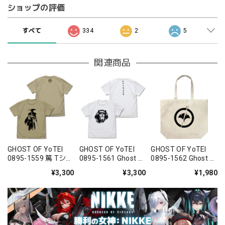
ショップの評価
すべて
334
2
5
関連商品
GHOST OF YoTEI
GHOST OF YoTEI
GHOST OF YoTEI
0895-1559 篤 Tシャ
0895-1561 Ghost of
0895-1562 Ghost of
ツ/SAND KHAKI-
Yotei 狼 Tシャ
Yotei 紋 ラージトー
¥3,300
¥3,300
¥1,980
S/M/L/XL
ツ/WHITE-
ト/NATURAL
S/M/L/XL