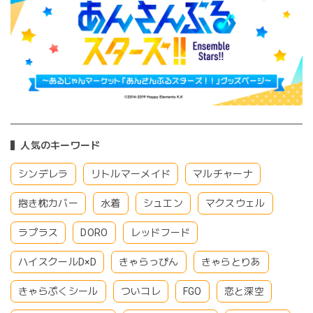
人気のキーワード
シンデレラ
リトルマーメイド
マルチャーナ
抱き枕カバー
水着
シュエン
マクスウェル
ラプラス
DORO
レッドフード
ハイスクールD×D
きゃらっぴん
きゃらとりあ
きゃらぷくシール
ついコレ
FGO
恋と深空